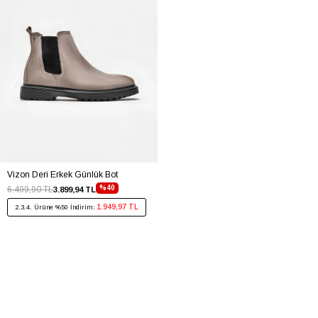
Vizon Deri Erkek Günlük Bot
%40
6.499,90 TL
3.899,94 TL
1.949,97 TL
2.3.4. Ürüne %50 İndirim: