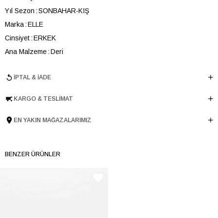
Yıl Sezon
SONBAHAR-KIŞ
Marka
ELLE
Cinsiyet
ERKEK
Ana Malzeme
Deri
Astar Malzemesi
Tekstil
İPTAL & İADE
Topuk Boyu
4.5 cm
Taban Malzemesi
Termolight
KARGO & TESLIMAT
Ürün Cinsi
Günlük
Taban Yüksekliği
4.5 cm
EN YAKIN MAĞAZALARIMIZ
Menşei
TURKIYE
Ürün Grubu
BOT
BENZER ÜRÜNLER
İnternet Kategorisi
Günlük Ayakkabı