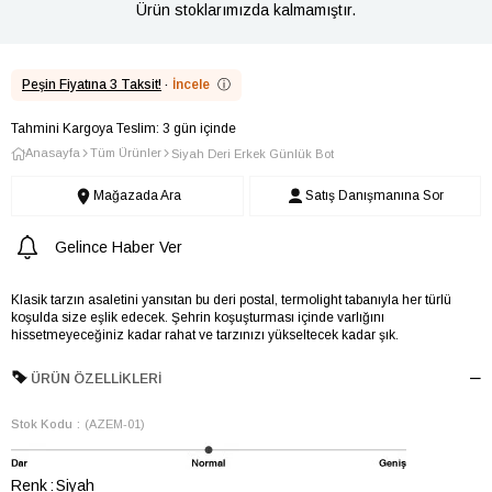
Ürün stoklarımızda kalmamıştır.
Peşin Fiyatına 3 Taksit!
·
İncele
ⓘ
Tahmini Kargoya Teslim: 3 gün içinde
Anasayfa
Tüm Ürünler
Siyah Deri Erkek Günlük Bot
Mağazada Ara
Satış Danışmanına Sor
Gelince Haber Ver
Klasik tarzın asaletini yansıtan bu deri postal, termolight tabanıyla her türlü
koşulda size eşlik edecek. Şehrin koşuşturması içinde varlığını
hissetmeyeceğiniz kadar rahat ve tarzınızı yükseltecek kadar şık.
ÜRÜN ÖZELLIKLERI
Stok Kodu
(AZEM-01)
Renk
Siyah