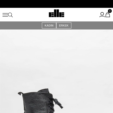
Büyük Yaz İndirimi Başladı!
Kargo Ücretsiz!
0
KADIN
ERKEK