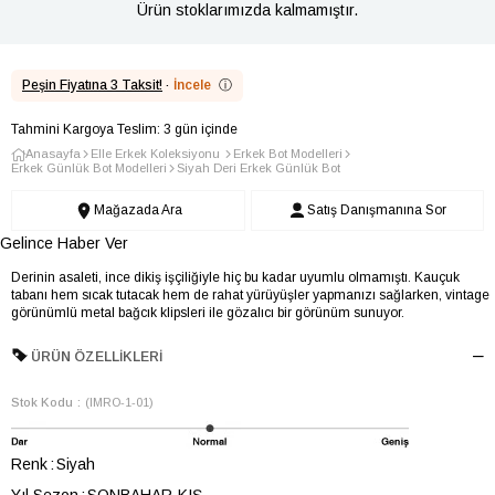
Ürün stoklarımızda kalmamıştır.
Peşin Fiyatına 3 Taksit!
·
İncele
ⓘ
Tahmini Kargoya Teslim: 3 gün içinde
Anasayfa
Elle Erkek Koleksiyonu
Erkek Bot Modelleri
Erkek Günlük Bot Modelleri
Siyah Deri Erkek Günlük Bot
Mağazada Ara
Satış Danışmanına Sor
Gelince Haber Ver
Derinin asaleti, ince dikiş işçiliğiyle hiç bu kadar uyumlu olmamıştı. Kauçuk
tabanı hem sıcak tutacak hem de rahat yürüyüşler yapmanızı sağlarken, vintage
görünümlü metal bağcık klipsleri ile gözalıcı bir görünüm sunuyor.
ÜRÜN ÖZELLIKLERI
Stok Kodu
(IMRO-1-01)
Renk
Siyah
Yıl Sezon
SONBAHAR-KIŞ