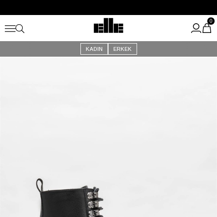
Büyük Yaz İndirimi Başladı!
Kargo Ücretsiz!
0
KADIN
ERKEK