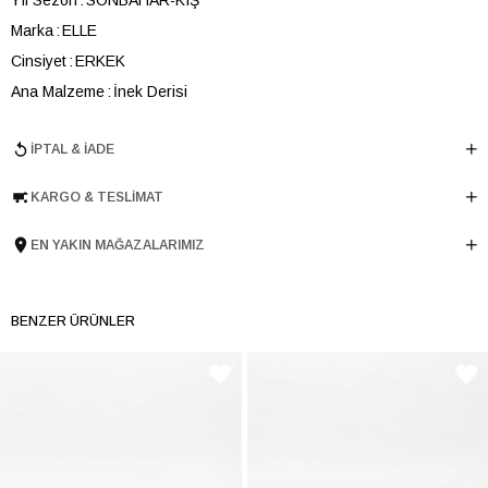
Marka
ELLE
Cinsiyet
ERKEK
Ana Malzeme
İnek Derisi
Astar Malzemesi
Tekstil
İPTAL & İADE
Topuk Boyu
2.5 cm
Taban Malzemesi
Kauçuk
KARGO & TESLIMAT
Ürün Cinsi
Günlük
Taban Yüksekliği
2.5 cm
EN YAKIN MAĞAZALARIMIZ
Menşei
TURKIYE
Ürün Grubu
BOT
BENZER ÜRÜNLER
İnternet Kategorisi
Günlük Ayakkabı