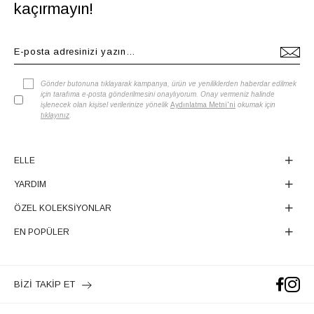
kaçırmayın!
Gönder butonuna tıklayarak kampanya, ürün ve yeniliklerden haberdar edilmek
için tarafıma e-posta gönderilmesini onaylıyorum. Onay vermeniz halinde
işlenecek olan kişisel verilerinize yönelik
Aydınlatma Metni'ni
okumak için
tıklayınız
.
ELLE
YARDIM
ÖZEL KOLEKSİYONLAR
EN POPÜLER
BİZİ TAKİP ET