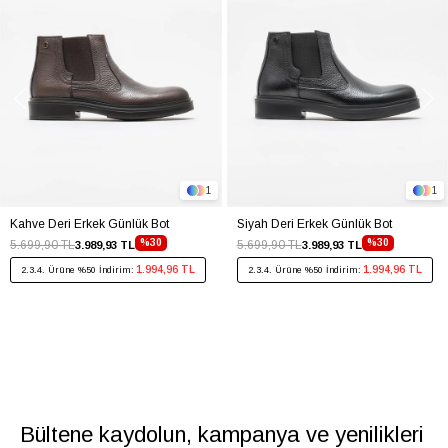
1
1
Kahve Deri Erkek Günlük Bot
Siyah Deri Erkek Günlük Bot
%30
%30
5.699,90 TL
5.699,90 TL
3.989,93 TL
3.989,93 TL
1.994,96 TL
1.994,96 TL
2.3.4. Ürüne %50 İndirim:
2.3.4. Ürüne %50 İndirim:
Bültene kaydolun, kampanya ve yenilikleri