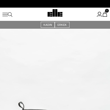
Büyük Yaz İndirimi Başladı!
Kargo Ücretsiz!
0
KADIN
ERKEK