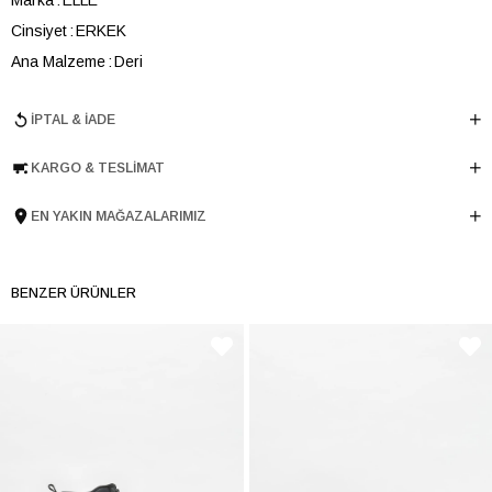
Cinsiyet
ERKEK
Ana Malzeme
Deri
Astar Malzemesi
Tekstil
İPTAL & İADE
Topuk Boyu
4 cm
Taban Malzemesi
Termolight
KARGO & TESLIMAT
Ürün Cinsi
Günlük
Taban Yüksekliği
4 cm
EN YAKIN MAĞAZALARIMIZ
Menşei
TURKIYE
Ürün Grubu
BOT
BENZER ÜRÜNLER