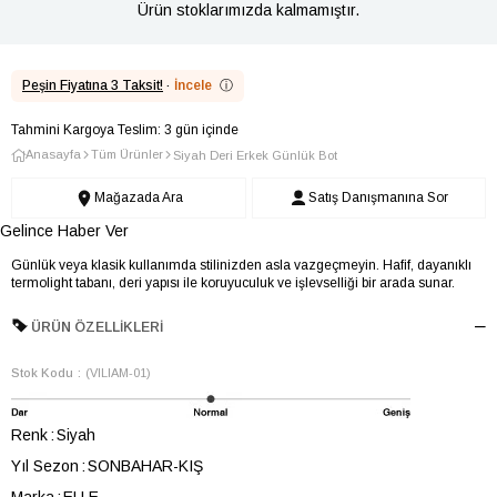
Ürün stoklarımızda kalmamıştır.
Peşin Fiyatına 3 Taksit!
·
İncele
ⓘ
Tahmini Kargoya Teslim: 3 gün içinde
Anasayfa
Tüm Ürünler
Siyah Deri Erkek Günlük Bot
Mağazada Ara
Satış Danışmanına Sor
Gelince Haber Ver
Günlük veya klasik kullanımda stilinizden asla vazgeçmeyin. Hafif, dayanıklı
termolight tabanı, deri yapısı ile koruyuculuk ve işlevselliği bir arada sunar.
ÜRÜN ÖZELLIKLERI
Stok Kodu
(VILIAM-01)
Renk
Siyah
Yıl Sezon
SONBAHAR-KIŞ
Marka
ELLE