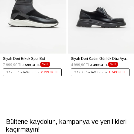
Siyah Deri Erkek Spor Bot
Siyah Deri Kadın Günlük Düz Ayakkabı
%30
%30
7.999,90 TL
4.999,90 TL
5.599,93 TL
3.499,93 TL
2.799,97 TL
1.749,96 TL
2.3.4. Ürüne %50 İndirim:
2.3.4. Ürüne %50 İndirim:
Bültene kaydolun, kampanya ve yenilikleri
kaçırmayın!