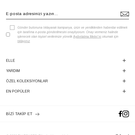
Gönder butonuna tıklayarak kampanya, ürün ve yeniliklerden haberdar edilmek
için tarafıma e-posta gönderilmesini onaylıyorum. Onay vermeniz halinde
işlenecek olan kişisel verilerinize yönelik
Aydınlatma Metni'ni
okumak için
tıklayınız
.
ELLE
YARDIM
ÖZEL KOLEKSİYONLAR
EN POPÜLER
BİZİ TAKİP ET