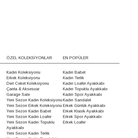
ÖZEL KOLEKSİYONLAR
EN POPÜLER
Kadın Koleksiyonu
Kadın Babet
Erkek Koleksiyonu
Kadın Terlik
Deri Ceket Koleksiyonu
Kadın Loafer Ayakkabı
Çanta & Aksesuar
Kadın Topuklu Ayakkabı
Garage Sale
Kadın Spor Ayakkabı
Yeni Sezon Kadın Koleksiyonu
Kadın Sandalet
Yeni Sezon Erkek Koleksiyonu
Erkek Günlük Ayakkabı
Yeni Sezon Kadın Babet
Erkek Klasik Ayakkabı
Yeni Sezon Kadın Loafer
Erkek Spor Ayakkabı
Yeni Sezon Kadın Topuklu
Erkek Loafer
Ayakkabı
Yeni Sezon Kadın Terlik