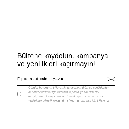
Bültene kaydolun, kampanya
ve yenilikleri kaçırmayın!
Gönder butonuna tıklayarak kampanya, ürün ve yeniliklerden
haberdar edilmek için tarafıma e-posta gönderilmesini
onaylıyorum. Onay vermeniz halinde işlenecek olan kişisel
verilerinize yönelik
Aydınlatma Metni'ni
okumak için
tıklayınız
.