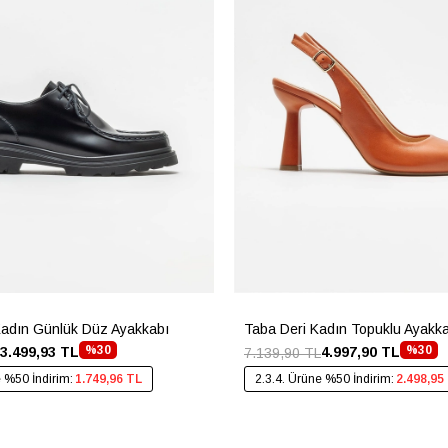
Kadın Günlük Düz Ayakkabı
Taba Deri Kadın Topuklu Ayakk
%30
%30
3.499,93 TL
4.997,90 TL
7.139,90 TL
e %50 İndirim:
1.749,96 TL
2.3.4. Ürüne %50 İndirim:
2.498,95