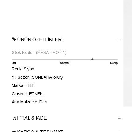
ÜRÜN ÖZELLIKLERI
Stok Kodu
(MASAHIRO-01)
Renk
Siyah
Yıl Sezon
SONBAHAR-KIŞ
Marka
ELLE
Cinsiyet
ERKEK
Ana Malzeme
Deri
Astar Malzemesi
Tekstil
İPTAL & İADE
Topuk Boyu
3.5 cm
Taban Malzemesi
Poliüretan