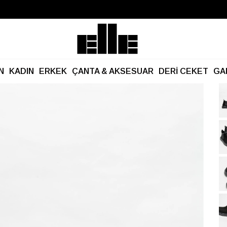
Büyük Yaz İndirimi Başladı!
Kargo Ücretsiz!
N
KADIN
ERKEK
ÇANTA & AKSESUAR
DERİ CEKET
GA