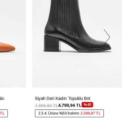
abı
Siyah Deri Kadın Topuklu Bot
G
%40
4.799,94 TL
7.999,90 TL
4
 TL
2.3.4. Ürüne %50 İndirim:
2.399,97 TL