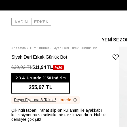
KADIN
ERKEK
YENİ SEZO
Anasayfa
Tüm Ürünler
Siyah Deri Erkek Günlük Bot
Siyah Deri Erkek Günlük Bot
639,92 TL
511,94 TL
%
20
İNDIRIM
2.3.4. Üründe %50 İndirim
255,97 TL
Peşin Fiyatına 3 Taksit!
·
İncele
ⓘ
Çıkıntılı tabanı, rahat slip-on kullanımı ile ayakkabı
koleksiyonunuza sofistike bir tarz kazandırın. Nubuk
derisiyle çok şık!