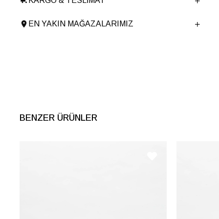
KARGO & TESLIMAT
Ürün Cinsi
Günlük
Taban Yüksekliği
2.5 cm
EN YAKIN MAĞAZALARIMIZ
Menşei
TURKIYE
Ürün Grubu
BOT
İnternet Kategorisi
Günlük Ayakkabı
BENZER ÜRÜNLER