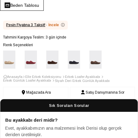
Beden Tablosu
Peşin Fiyatına 3 Taksit!
·
İncele
ⓘ
Tahmini Kargoya Teslim: 3 gün içinde
Renk Seçenekleri
Anasayfa
Elle Erkek Koleksiyonu
Erkek Loafer Ayakkabı
Erkek Günlük Loafer Ayakkabı
Siyah Deri Erkek Günlük Ayakkabı
Mağazada Ara
Satış Danışmanına Sor
Sık Sorulan Sorular
Bu ayakkabı deri midir?
Evet, ayakkabımızın ana malzemesi İnek Derisi olup gerçek
deriden üretilmiştir.