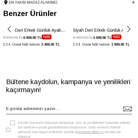
EN YAKIN MAĞAZALARIMIZ
Taban Malzemesi
Kauçuk
Benzer Ürünler
Ürün Cinsi
Driver
Taban Yüksekliği
1.5 cm
Siyah Deri Erkek Günlük Ayakkabı
Siyah Deri Erkek Günlük Ayakkabı
Menşei
TURKIYE
%30
%53
9.999,90 TL
8.499,90 TL
6.999,90 TL
3.999,90 TL
Ürün Grubu
AYAKKABI
3.499,95 TL
1.999,95 TL
2.3.4. Ürüne %50 İndirim:
2.3.4. Ürüne %50 İndirim:
Bültene kaydolun, kampanya ve yenilikleri
kaçırmayın!
Gönder butonuna tıklayarak kampanya, ürün ve yeniliklerden haberdar edilmek
için tarafıma e-posta gönderilmesini onaylıyorum. Onay vermeniz halinde
işlenecek olan kişisel verilerinize yönelik
Aydınlatma Metni'ni
okumak için
tıklayınız
.