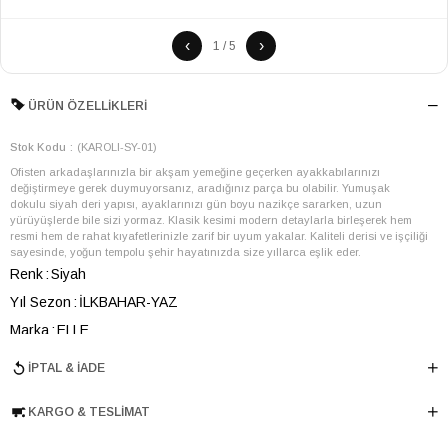
‹
›
1 / 5
ÜRÜN ÖZELLIKLERI
Stok Kodu
(KAROLI-SY-01)
Ofisten arkadaşlarınızla bir akşam yemeğine geçerken ayakkabılarınızı
değiştirmeye gerek duymuyorsanız, aradığınız parça bu olabilir. Yumuşak
dokulu siyah deri yapısı, ayaklarınızı gün boyu nazikçe sararken, uzun
yürüyüşlerde bile sizi yormaz. Klasik kesimi modern detaylarla birleşerek hem
resmi hem de rahat kıyafetlerinizle zarif bir uyum yakalar. Kaliteli derisi ve işçiliği
sayesinde, yoğun tempolu şehir hayatınızda size yıllarca eşlik eder.
Renk
Siyah
Yıl Sezon
İLKBAHAR-YAZ
Marka
ELLE
Cinsiyet
ERKEK
İPTAL & İADE
Ana Malzeme
İnek Derisi
KARGO & TESLIMAT
Astar Malzemesi
İnek Derisi
Topuk Boyu
1.5 cm