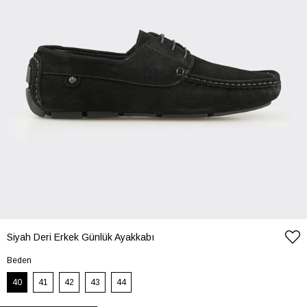
Siyah Deri Erkek Günlük Ayakkabı
Beden
40
41
42
43
44