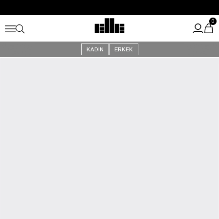
Büyük Yaz İndirimi Başladı!
Kargo Ücretsiz!
0
KADIN
ERKEK