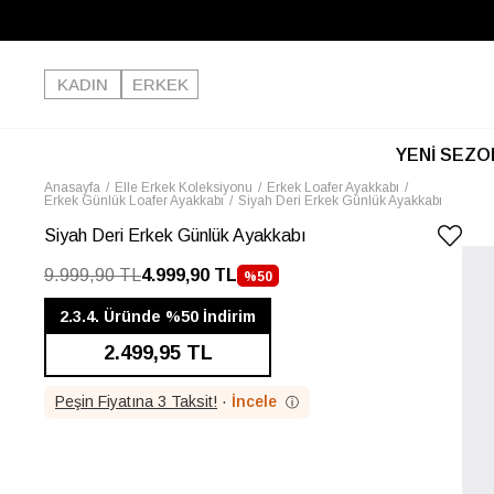
KADIN
ERKEK
YENİ SEZO
Anasayfa
Elle Erkek Koleksiyonu
Erkek Loafer Ayakkabı
Erkek Günlük Loafer Ayakkabı
Siyah Deri Erkek Günlük Ayakkabı
Siyah Deri Erkek Günlük Ayakkabı
9.999,90 TL
4.999,90 TL
%
50
İNDIRIM
2.3.4. Üründe %50 İndirim
2.499,95 TL
Peşin Fiyatına 3 Taksit!
·
İncele
ⓘ