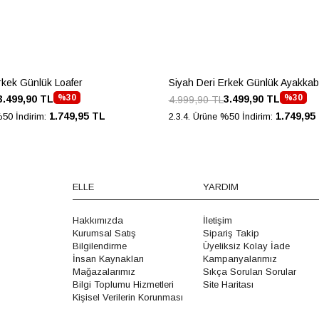
rkek Günlük Loafer
Siyah Deri Erkek Günlük Ayakkab
%30
%30
3.499,90 TL
3.499,90 TL
4.999,90 TL
1.749,95 TL
1.749,95
%50 İndirim:
2.3.4. Ürüne %50 İndirim:
ELLE
YARDIM
Hakkımızda
İletişim
Kurumsal Satış
Sipariş Takip
Bilgilendirme
Üyeliksiz Kolay İade
İnsan Kaynakları
Kampanyalarımız
Mağazalarımız
Sıkça Sorulan Sorular
Bilgi Toplumu Hizmetleri
Site Haritası
Kişisel Verilerin Korunması