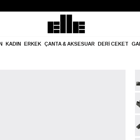
Büyük Yaz İndirimi Başladı!
Kargo Ücretsiz!
N
KADIN
ERKEK
ÇANTA & AKSESUAR
DERİ CEKET
GA