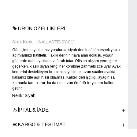
ÜRÜN ÖZELLIKLERI
Stok Kodu
(KALLASTE-SY-01)
Gün içinde ayaklarınız yorulursa, siyah deri loafer'ın esnek yapısı
adımlarınızı hafifletir. Hakiki derinin hava alan dokusu, yoğun
günlerde dahi ayaklarınızı ferah tutar. Ofisten akşam yemeğine
geçerken, klasik siyah rengi her kombine zahmetsizce uyar. Ayak
kemerini destekleyen iç tabanı sayesinde, uzun saatler ayakta
kalsanız bile ağrı hissi oluşmaz. Kaliteli deri işçiliği, ayağınıza
zamanla tam oturur; bu da onu uzun ömürlü bir yatırım haline
getirir.
Renk
Siyah
Yıl Sezon
İLKBAHAR-YAZ
İPTAL & İADE
Marka
ELLE
Cinsiyet
ERKEK
KARGO & TESLIMAT
Ana Malzeme
İnek Derisi