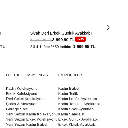
ı
Siyah Deri Erkek Günlük Ayakkabı
Siy
%35
3.999,90 TL
6.139,90 TL
6.3
 TL
1.999,95 TL
2.3.4. Ürüne %50 İndirim:
2.3.
ÖZEL KOLEKSİYONLAR
EN POPÜLER
Kadın Koleksiyonu
Kadın Babet
Erkek Koleksiyonu
Kadın Terlik
Deri Ceket Koleksiyonu
Kadın Loafer Ayakkabı
Çanta & Aksesuar
Kadın Topuklu Ayakkabı
Garage Sale
Kadın Spor Ayakkabı
Yeni Sezon Kadın Koleksiyonu
Kadın Sandalet
Yeni Sezon Erkek Koleksiyonu
Erkek Günlük Ayakkabı
Yeni Sezon Kadın Babet
Erkek Klasik Ayakkabı