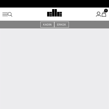
Büyük Yaz İndirimi Başladı!
Kargo Ücretsiz!
0
KADIN
ERKEK