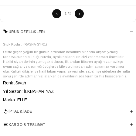
‹
›
1 / 5
ÜRÜN ÖZELLIKLERI
Stok Kodu
(RASNA-SY-01)
Ofiste geçen yoğun bir günün ardından kendinizi bir anda akşam yemeği
randevusunda bulduğunuzda, ayakkabılarınızın sizi zorlamaması önemlidir.
Hakiki siyah derinin yumuşak dokusu, ilk andan itibaren ayağınıza nazikçe
uyum sağlar ve uzun yürüyüşlerde bile yorulmadan adım atmanıza yardımcı
olur. Kaliteli dikişler ve hafif taban yapısı sayesinde, sabah işe giderken de hafta
sonu şehirde adımlarınızı atarken de ayaklarınızda ferah bir his hissedersiniz.
Renk
Siyah
Yıl Sezon
İLKBAHAR-YAZ
Marka
ELLE
Cinsiyet
ERKEK
İPTAL & İADE
Ana Malzeme
İnek Derisi
KARGO & TESLIMAT
Astar Malzemesi
İnek Derisi
Topuk Boyu
2 cm