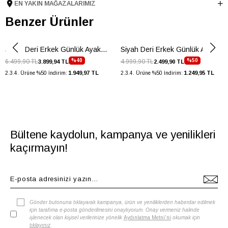
EN YAKIN MAĞAZALARIMIZ
Taban Malzemesi
Kauçuk
Benzer Ürünler
Ürün Cinsi
Bağcıklı
Taban Yüksekliği
2 cm
Siyah Deri Erkek Günlük Ayakkbı
Siyah Deri Erkek Günlük Ayakkabı
Menşei
TURKIYE
%40
%50
6.499,90 TL
4.999,90 TL
3.899,94 TL
2.499,90 TL
Ürün Grubu
AYAKKABI
1.949,97 TL
1.249,95 TL
2.3.4. Ürüne %50 İndirim:
2.3.4. Ürüne %50 İndirim:
Bültene kaydolun, kampanya ve yenilikleri
kaçırmayın!
Gönder butonuna tıklayarak kampanya, ürün ve yeniliklerden haberdar edilmek
için tarafıma e-posta gönderilmesini onaylıyorum. Onay vermeniz halinde
işlenecek olan kişisel verilerinize yönelik
Aydınlatma Metni'ni
okumak için
tıklayınız
.