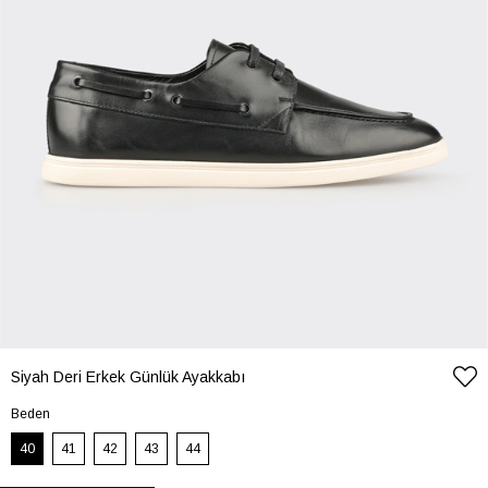
Siyah Deri Erkek Günlük Ayakkabı
Beden
40
41
42
43
44