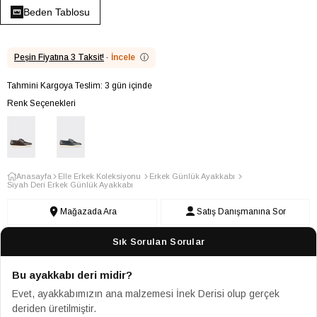
Beden Tablosu
Peşin Fiyatına 3 Taksit!
·
İncele
ⓘ
Tahmini Kargoya Teslim: 3 gün içinde
Renk Seçenekleri
Anasayfa
Elle Erkek Koleksiyonu
Erkek Günlük Ayakkabı
Siyah Deri Erkek Günlük Ayakkabı
Mağazada Ara
Satış Danışmanına Sor
Sık Sorulan Sorular
Bu ayakkabı deri midir?
Evet, ayakkabımızın ana malzemesi İnek Derisi olup gerçek
deriden üretilmiştir.