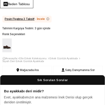
Beden Tablosu
Peşin Fiyatına 3 Taksit!
·
İncele
ⓘ
Tahmini Kargoya Teslim: 3 gün içinde
Renk Seçenekleri
Anasayfa
Elle Erkek Koleksiyonu
Erkek Günlük Ayakkabı
Siyah Deri Erkek Günlük Ayakkabı
Mağazada Ara
Satış Danışmanına Sor
Sık Sorulan Sorular
Bu ayakkabı deri midir?
Evet, ayakkabımızın ana malzemesi İnek Derisi olup gerçek
deriden üretilmiştir.