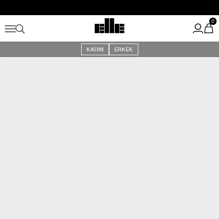
Büyük Yaz İndirimi Başladı!
Kargo Ücretsiz!
0
KADIN
ERKEK