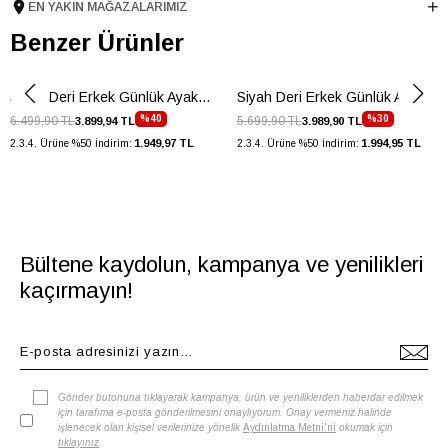
EN YAKIN MAĞAZALARIMIZ
Topuk Boyu
3.5 cm
Taban Malzemesi
Benzer Ürünler
Kauçuk
Ürün Cinsi
Düz
Taban Yüksekliği
3.5 cm
Siyah Deri Erkek Günlük Ayakkbı
Siyah Deri Erkek Günlük Ayakkabı
Menşei
TURKIYE
%40
%30
6.499,90 TL
5.699,90 TL
3.899,94 TL
3.989,90 TL
1.949,97 TL
1.994,95 TL
2.3.4. Ürüne %50 İndirim:
2.3.4. Ürüne %50 İndirim:
Ürün Grubu
AYAKKABI
Bültene kaydolun, kampanya ve yenilikleri
kaçırmayın!
Gönder butonuna tıklayarak kampanya, ürün ve yeniliklerden haberdar edilmek
için tarafıma e-posta gönderilmesini onaylıyorum. Onay vermeniz halinde
işlenecek olan kişisel verilerinize yönelik
Aydınlatma Metni'ni
okumak için
tıklayınız
.