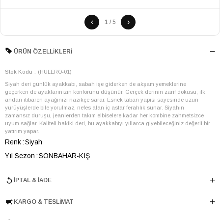
‹
›
1 / 5
ÜRÜN ÖZELLIKLERI
Stok Kodu
(HULERO-01)
Siyah deri günlük ayakkabı, sabah işe giderken de akşam yemeklerine
geçerken de ayaklarınızın konforunu düşünür. Gerçek derinin zarif dokusu, ilk
andan itibaren ayağınızı nazikçe sarar. Esnek taban yapısı sayesinde uzun
yürüyüşlerde bile yorulmaz, nefes alan iç astar ferahlık sunar. Siyahın
zamansız duruşu, jeanlerden takım elbiselere kadar her kombine zahmetsizce
uyum sağlar. Kaliteli hakiki deri, bu ayakkabıyı yıllarca giyebileceğiniz değerli bir
yatırım yapar.
Renk
Siyah
Yıl Sezon
SONBAHAR-KIŞ
Marka
ELLE
İPTAL & İADE
Cinsiyet
ERKEK
Ana Malzeme
İnek Derisi
KARGO & TESLIMAT
Astar Malzemesi
Koyun Derisi