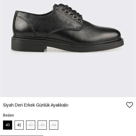
Siyah Deri Erkek Günlük Ayakkabı
Beden
40
41
42
43
44