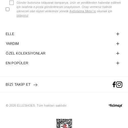
Gönder butonuna tıklayarak kampanya, ürün ve yeniliklerden haberdar edilmek
için tarafıma e-posta gönderilmesini onaylıyorum. Onay vermeniz halinde
işlenecek olan kişisel verilerinize yönelik
Aydınlatma Metni'ni
okumak için
tıklayınız
.
ELLE
YARDIM
ÖZEL KOLEKSİYONLAR
EN POPÜLER
BİZİ TAKİP ET
© 2026 ELLESHOES. Tüm hakları saklıdır.