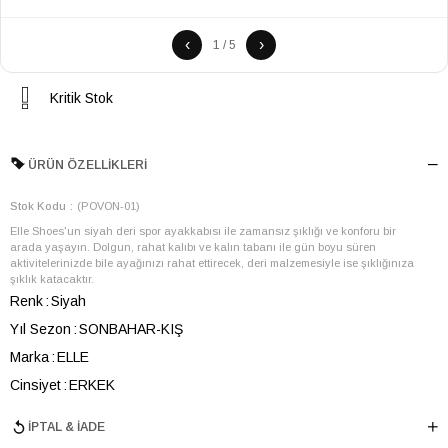
‹
›
1 / 5
Kritik Stok
ÜRÜN ÖZELLIKLERI
Stok Kodu
(POVON-01)
Elle Shoes'un siyah deri spor ayakkabısı ile zamansız şıklığı ve konforu bir
arada yaşayın. Dolgun, rahat kalıbı ve kalın tabanı ile gün boyu süren
aktivitelerinizde bile ayağınızı rahat ettirecek, deri malzemesiyle ise şıklığınıza
şıklık katacaktır.
Renk
Siyah
Yıl Sezon
SONBAHAR-KIŞ
Marka
ELLE
Cinsiyet
ERKEK
Ana Malzeme
İnek Derisi
İPTAL & İADE
Astar Malzemesi
İnek Derisi