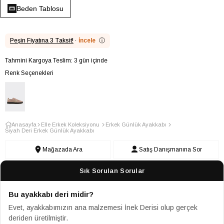
Beden Tablosu
Peşin Fiyatına 3 Taksit!
·
İncele
ⓘ
Tahmini Kargoya Teslim: 3 gün içinde
Renk Seçenekleri
Anasayfa
Elle Erkek Koleksiyonu
Erkek Günlük Ayakkabı
Siyah Deri Erkek Günlük Ayakkabı
Mağazada Ara
Satış Danışmanına Sor
Sık Sorulan Sorular
Bu ayakkabı deri midir?
Evet, ayakkabımızın ana malzemesi İnek Derisi olup gerçek
deriden üretilmiştir.