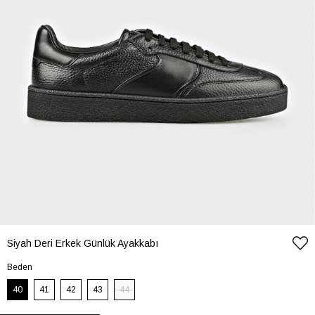
Siyah Deri Erkek Günlük Ayakkabı
Beden
40
41
42
43
44