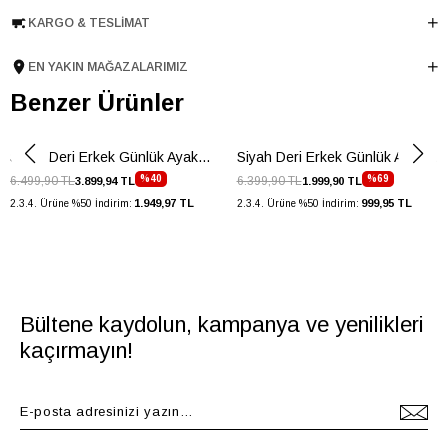
Topuk Boyu
3.5 cm
KARGO & TESLIMAT
Taban Malzemesi
Kauçuk
EN YAKIN MAĞAZALARIMIZ
Ürün Cinsi
Casual
Benzer Ürünler
Taban Yüksekliği
3.5 cm
Menşei
TURKIYE
Siyah Deri Erkek Günlük Ayakkbı
Siyah Deri Erkek Günlük Ayakkabı
Ürün Grubu
AYAKKABI
%40
%69
6.499,90 TL
6.399,90 TL
3.899,94 TL
1.999,90 TL
1.949,97 TL
999,95 TL
2.3.4. Ürüne %50 İndirim:
2.3.4. Ürüne %50 İndirim:
Bültene kaydolun, kampanya ve yenilikleri
kaçırmayın!