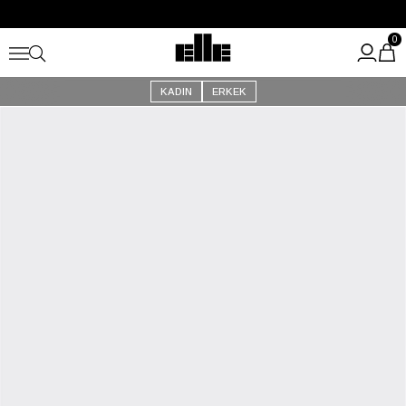
Büyük Yaz İndirimi Başladı!
Kargo Ücretsiz!
0
KADIN
ERKEK