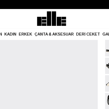
Büyük Yaz İndirimi Başladı!
Kargo Ücretsiz!
N
KADIN
ERKEK
ÇANTA & AKSESUAR
DERİ CEKET
GA