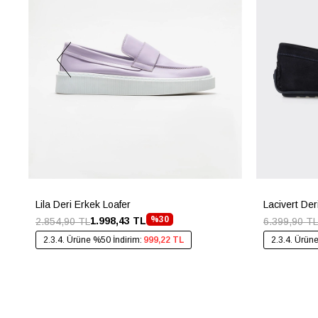
Lila Deri Erkek Loafer
Lacivert De
%30
1.998,43 TL
2.854,90 TL
6.399,90 TL
2.3.4. Ürüne %50 İndirim:
999,22 TL
2.3.4. Ürün