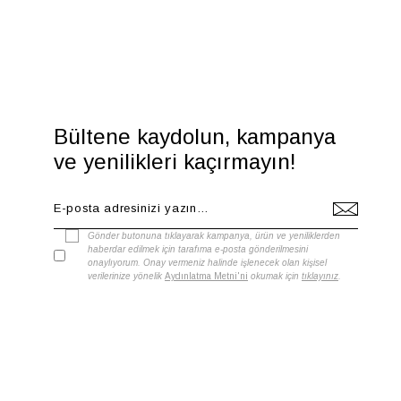
Bültene kaydolun, kampanya
ve yenilikleri kaçırmayın!
Gönder butonuna tıklayarak kampanya, ürün ve yeniliklerden
haberdar edilmek için tarafıma e-posta gönderilmesini
onaylıyorum. Onay vermeniz halinde işlenecek olan kişisel
verilerinize yönelik
Aydınlatma Metni'ni
okumak için
tıklayınız
.