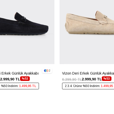
2
ri Erkek Günlük Ayakkabı
Vizon Deri Erkek Günlük Ayakka
%53
%53
2.999,90 TL
2.999,90 TL
6.399,90 TL
e %50 İndirim:
1.499,95 TL
2.3.4. Ürüne %50 İndirim:
1.499,95