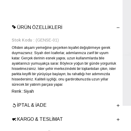
ÜRÜN ÖZELLIKLERI
Stok Kodu
(GENSE-01)
Ofisten akşam yemeğine geçerken kıyafet değiştirmeye gerek
duymazsınız. Siyah deri loaferlar, adımlarınıza zarif bir uyum
katar. Gerçek derinin esnek yapısı, uzun kullanımlarda bile
ayaklarınızı yumuşakça sarar. Böylece yoğun bir günde yorgunluk
hissetmezsiniz. İster şehir merkezindeki bir toplantıdan çıkın, ister
parkta keyifli bir yürüyüşe başlayın; bu rahatlığı her adımınızda
hissedersiniz. Kaliteli işçiliği, onu gardırobunuzda uzun yıllar
sürecek bir yatırım parçası yapar.
Renk
Siyah
Yıl Sezon
İLKBAHAR-YAZ
İPTAL & İADE
Marka
ELLE
Cinsiyet
ERKEK
KARGO & TESLIMAT
Ana Malzeme
İnek Derisi