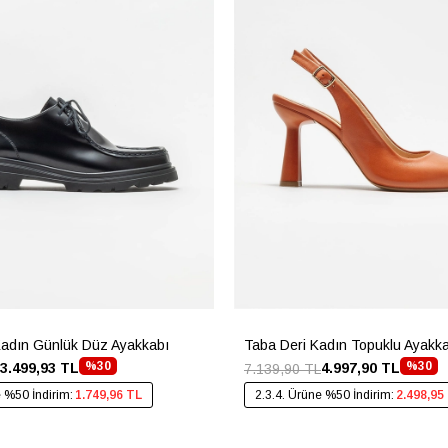
Kadın Günlük Düz Ayakkabı
Taba Deri Kadın Topuklu Ayakk
%30
%30
3.499,93 TL
4.997,90 TL
7.139,90 TL
e %50 İndirim:
1.749,96 TL
2.3.4. Ürüne %50 İndirim:
2.498,95