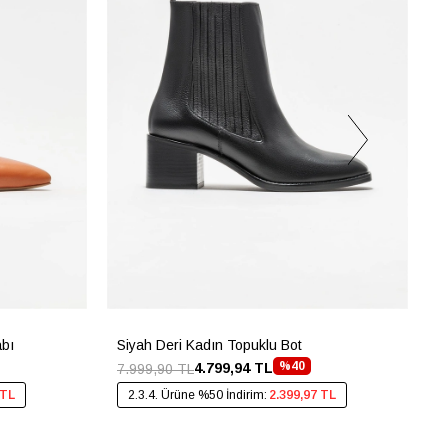
abı
Siyah Deri Kadın Topuklu Bot
G
%40
4.799,94 TL
7.999,90 TL
4
 TL
2.3.4. Ürüne %50 İndirim:
2.399,97 TL