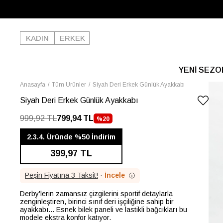
KADIN
ERKEK
YENİ SEZO
Anasayfa
Tüm Ürünler
Siyah Deri Erkek Günlük Ayakkabı
Siyah Deri Erkek Günlük Ayakkabı
999,92 TL
799,94 TL
%
20
İNDIRIM
2.3.4. Üründe %50 İndirim
399,97 TL
Peşin Fiyatına 3 Taksit!
·
İncele
ⓘ
Derby'lerin zamansız çizgilerini sportif detaylarla
zenginleştiren, birinci sınıf deri işçiliğine sahip bir
ayakkabı... Esnek bilek paneli ve lastikli bağcıkları bu
modele ekstra konfor katıyor.