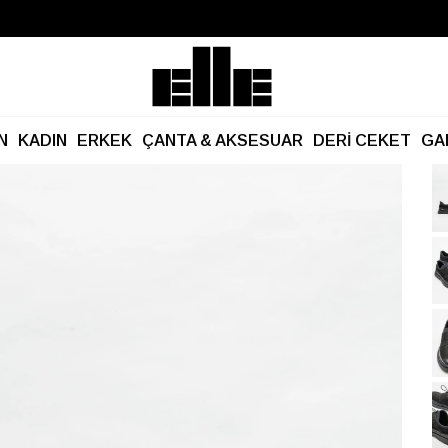
Büyük Yaz İndirimi Başladı!
Kargo Ücretsiz!
N
KADIN
ERKEK
ÇANTA & AKSESUAR
DERİ CEKET
GA