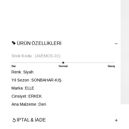
ÜRÜN ÖZELLIKLERI
Stok Kodu
(AVEMOS-01)
Renk
Siyah
Yıl Sezon
SONBAHAR-KIŞ
Marka
ELLE
Cinsiyet
ERKEK
Ana Malzeme
Deri
Astar Malzemesi
Tekstil
İPTAL & İADE
Topuk Boyu
2.5 cm
Taban Malzemesi
Kauçuk