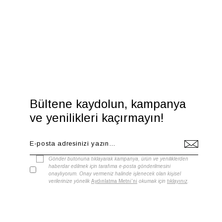
Bültene kaydolun, kampanya
ve yenilikleri kaçırmayın!
Gönder butonuna tıklayarak kampanya, ürün ve yeniliklerden
haberdar edilmek için tarafıma e-posta gönderilmesini
onaylıyorum. Onay vermeniz halinde işlenecek olan kişisel
verilerinize yönelik
Aydınlatma Metni'ni
okumak için
tıklayınız
.