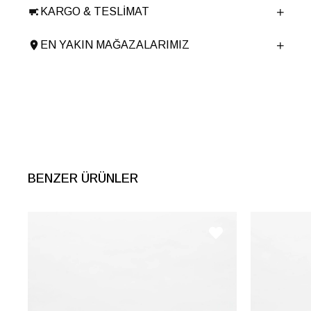
KARGO & TESLIMAT
Ürün Cinsi
Casual
Taban Yüksekliği
1.5 cm
EN YAKIN MAĞAZALARIMIZ
Menşei
TURKIYE
Ürün Grubu
AYAKKABI
BENZER ÜRÜNLER