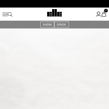
Büyük Yaz İndirimi Başladı!
Kargo Ücretsiz!
0
KADIN
ERKEK