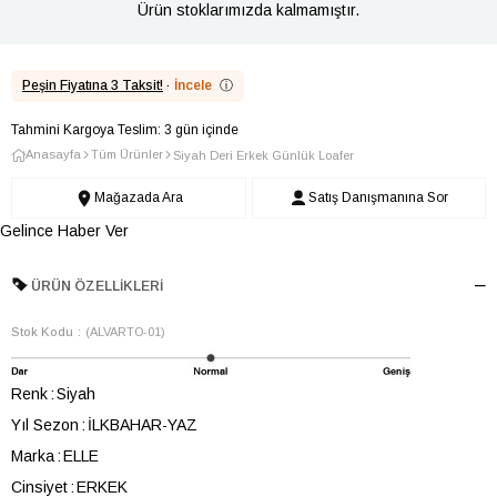
Ürün stoklarımızda kalmamıştır.
Peşin Fiyatına 3 Taksit!
·
İncele
ⓘ
Tahmini Kargoya Teslim: 3 gün içinde
Anasayfa
Tüm Ürünler
Siyah Deri Erkek Günlük Loafer
Mağazada Ara
Satış Danışmanına Sor
Gelince Haber Ver
ÜRÜN ÖZELLIKLERI
Stok Kodu
(ALVARTO-01)
Renk
Siyah
Yıl Sezon
İLKBAHAR-YAZ
Marka
ELLE
Cinsiyet
ERKEK