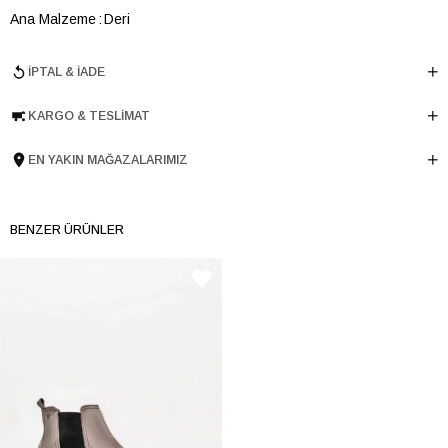
Ana Malzeme
Deri
Astar Malzemesi
Deri
İPTAL & İADE
Topuk Boyu
3 cm
Taban Malzemesi
Poliüretan
KARGO & TESLIMAT
Ürün Cinsi
Loafer
Taban Yüksekliği
3 cm
EN YAKIN MAĞAZALARIMIZ
Menşei
TURKIYE
Ürün Grubu
AYAKKABI
BENZER ÜRÜNLER
İnternet Kategorisi
Babet/Loafer