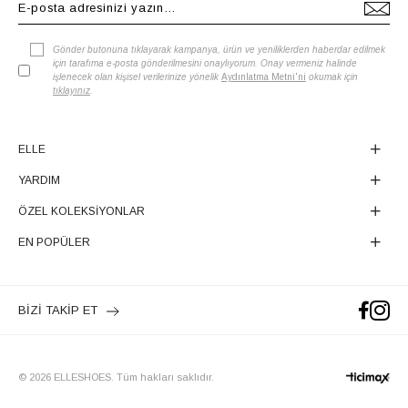
Gönder butonuna tıklayarak kampanya, ürün ve yeniliklerden haberdar edilmek
için tarafıma e-posta gönderilmesini onaylıyorum. Onay vermeniz halinde
işlenecek olan kişisel verilerinize yönelik
Aydınlatma Metni'ni
okumak için
tıklayınız
.
ELLE
YARDIM
ÖZEL KOLEKSİYONLAR
EN POPÜLER
BİZİ TAKİP ET
© 2026 ELLESHOES. Tüm hakları saklıdır.