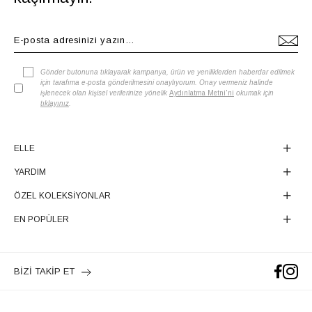
Gönder butonuna tıklayarak kampanya, ürün ve yeniliklerden haberdar edilmek
için tarafıma e-posta gönderilmesini onaylıyorum. Onay vermeniz halinde
işlenecek olan kişisel verilerinize yönelik
Aydınlatma Metni'ni
okumak için
tıklayınız
.
ELLE
YARDIM
ÖZEL KOLEKSİYONLAR
EN POPÜLER
BİZİ TAKİP ET