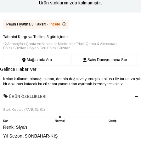
Ürün stoklarımızda kalmamıştır.
Peşin Fiyatına 3 Taksit!
·
İncele
ⓘ
Tahmini Kargoya Teslim: 3 gün içinde
Anasayfa
Çanta ve Aksesuar Modelleri
Erkek Çanta & Aksesuar
Erkek Cüzdan
Siyah Deri Erkek Cüzdan
Mağazada Ara
Satış Danışmanına Sor
Gelince Haber Ver
Kolay kullanım olanağı sunan, derinin doğal ve yumuşak dokusu ile tarzınıza şık
bir dokunuş katacak bu cüzdanı yanınızdan ayırmak istemeyeceksiniz.
ÜRÜN ÖZELLIKLERI
Stok Kodu
(FANUEL-01)
Renk
Siyah
Yıl Sezon
SONBAHAR-KIŞ