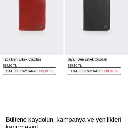
Taba Deri Erkek Cüzdan
Siyah Deri Erkek Cüzdan
899,90 TL
899,90 TL
449,95 TL
449,95 TL
2.3.4. Ürüne %50 İndirim:
2.3.4. Ürüne %50 İndirim:
Bültene kaydolun, kampanya ve yenilikleri
kaçırmayın!