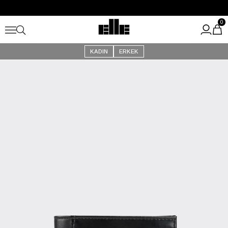
Büyük Yaz İndirimi Başladı!
Kargo Ücretsiz!
0
KADIN
ERKEK