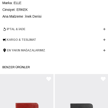
Marka
ELLE
Cinsiyet
ERKEK
Ana Malzeme
İnek Derisi
Astar Malzemesi
İnek Derisi
İPTAL & İADE
En
11 cm
Boy
9 cm
KARGO & TESLIMAT
Derinlik
1 cm
Ürün Cinsi
Cüzdan
EN YAKIN MAĞAZALARIMIZ
Menşei
TURKIYE
Ürün Grubu
CUZDAN
BENZER ÜRÜNLER