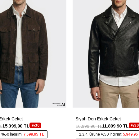
Erkek Ceket
Siyah Deri Erkek Ceket
%30
%30
15.399,90 TL
11.899,90 TL
TL
16.999,90 TL
e %50 İndirim:
7.699,95 TL
2.3.4. Ürüne %50 İndirim:
5.949,95