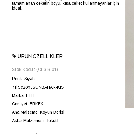
tamamlanan ceketin boyu, kısa ceket kullanmayanlar için
ideal.
ÜRÜN ÖZELLIKLERI
Stok Kodu
(CESIS-01)
Renk
Siyah
Yıl Sezon
SONBAHAR-KIŞ
Marka
ELLE
Cinsiyet
ERKEK
Ana Malzeme
Koyun Derisi
Astar Malzemesi
Tekstil
Kalıp
Slim Fit