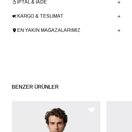
İPTAL & İADE
Menşei
TURKIYE
Ürün Grubu
DERİ CEKET
KARGO & TESLIMAT
EN YAKIN MAĞAZALARIMIZ
BENZER ÜRÜNLER