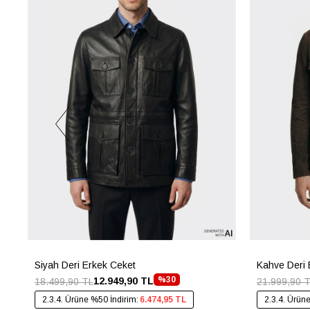
Siyah Deri Erkek Ceket
Kahve Deri 
%30
12.949,90 TL
18.499,90 TL
21.999,90 
2.3.4. Ürüne %50 İndirim:
6.474,95 TL
2.3.4. Ürün