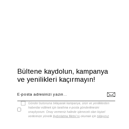
Bültene kaydolun, kampanya
ve yenilikleri kaçırmayın!
Gönder butonuna tıklayarak kampanya, ürün ve yeniliklerden
haberdar edilmek için tarafıma e-posta gönderilmesini
onaylıyorum. Onay vermeniz halinde işlenecek olan kişisel
verilerinize yönelik
Aydınlatma Metni'ni
okumak için
tıklayınız
.