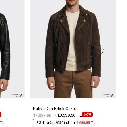
Kahve Deri Erkek Ceket
S
%30
13.999,90 TL
19.999,90 TL
1
 TL
2.3.4. Ürüne %50 İndirim:
6.999,95 TL