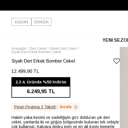
KADIN
ERKEK
YENİ SEZO
Anasayfa
Deri Ceket
Erkek Deri Ceket
Siyah Deri Erkek Bomber Ceket
Siyah Deri Erkek Bomber Ceket
12.499,90 TL
2.3.4. Üründe %50 İndirim
6.249,95 TL
Peşin Fiyatına 3 Taksit!
·
İncele
ⓘ
Hakim yaka kesimi ve sadeliğiyle göz dolduran şık deri
ceket, yanlarda iki ve göğüs bölgesinde bulunan tek cebiyle
çok kullanışlı. Kalçaya doğru inen ve en alt kısmı kemerle