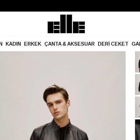
Büyük Yaz İndirimi Başladı!
Kargo Ücretsiz!
N
KADIN
ERKEK
ÇANTA & AKSESUAR
DERİ CEKET
GA