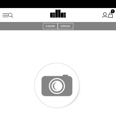
Büyük Yaz İndirimi Başladı!
Kargo Ücretsiz!
0
KADIN
ERKEK