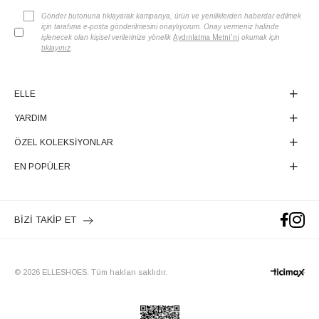
Gönder butonuna tıklayarak kampanya, ürün ve yeniliklerden haberdar edilmek
için tarafıma e-posta gönderilmesini onaylıyorum. Onay vermeniz halinde
işlenecek olan kişisel verilerinize yönelik
Aydınlatma Metni'ni
okumak için
tıklayınız
.
ELLE
YARDIM
ÖZEL KOLEKSİYONLAR
EN POPÜLER
BİZİ TAKİP ET
© 2026 ELLESHOES. Tüm hakları saklıdır.