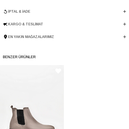
Menşei
TURKIYE
İPTAL & İADE
Ürün Grubu
BOT
KARGO & TESLIMAT
EN YAKIN MAĞAZALARIMIZ
BENZER ÜRÜNLER