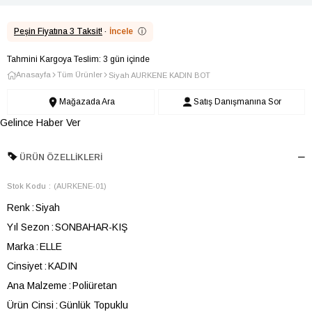
Peşin Fiyatına 3 Taksit!
·
İncele
ⓘ
Tahmini Kargoya Teslim: 3 gün içinde
Anasayfa
Tüm Ürünler
Siyah AURKENE KADIN BOT
Mağazada Ara
Satış Danışmanına Sor
Gelince Haber Ver
ÜRÜN ÖZELLIKLERI
Stok Kodu
(AURKENE-01)
Renk
Siyah
Yıl Sezon
SONBAHAR-KIŞ
Marka
ELLE
Cinsiyet
KADIN
Ana Malzeme
Poliüretan
Ürün Cinsi
Günlük Topuklu