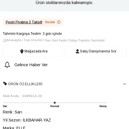
Ürün stoklarımızda kalmamıştır.
Peşin Fiyatına 3 Taksit!
·
İncele
ⓘ
Tahmini Kargoya Teslim: 3 gün içinde
Anasayfa
Tüm Ürünler
Sarı Deri Kadın Dolgu Topuklu Sandalet
Mağazada Ara
Satış Danışmanına Sor
Gelince Haber Ver
ÜRÜN ÖZELLIKLERI
Stok Kodu
(DANIELA-32)
Renk
Sarı
Yıl Sezon
İLKBAHAR-YAZ
Marka
ELLE