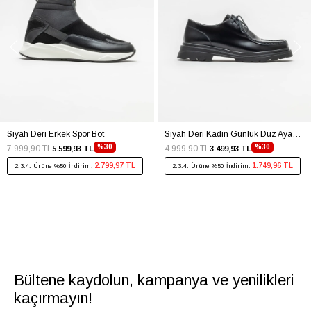
Siyah Deri Erkek Spor Bot
Siyah Deri Kadın Günlük Düz Ayakkabı
%30
%30
7.999,90 TL
4.999,90 TL
5.599,93 TL
3.499,93 TL
2.799,97 TL
1.749,96 TL
2.3.4. Ürüne %50 İndirim:
2.3.4. Ürüne %50 İndirim:
Bültene kaydolun, kampanya ve yenilikleri
kaçırmayın!