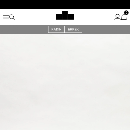
Büyük Yaz İndirimi Başladı!
Kargo Ücretsiz!
0
KADIN
ERKEK