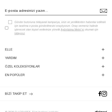
Gönder butonuna tıklayarak kampanya, ürün ve yeniliklerden haberdar edilmek
için tarafıma e-posta gönderilmesini onaylıyorum. Onay vermeniz halinde
işlenecek olan kişisel verilerinize yönelik
Aydınlatma Metni'ni
okumak için
tıklayınız
.
ELLE
YARDIM
ÖZEL KOLEKSİYONLAR
EN POPÜLER
BİZİ TAKİP ET