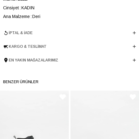
Cinsiyet
KADIN
Ana Malzeme
Deri
Astar Malzemesi
Deri
İPTAL & İADE
Topuk Boyu
3.5 cm
Taban Malzemesi
Poliüretan
KARGO & TESLIMAT
Ürün Cinsi
Dolgu Topuk
Taban Yüksekliği
3.5 cm
EN YAKIN MAĞAZALARIMIZ
Menşei
TURKIYE
Ürün Grubu
SANDALET
BENZER ÜRÜNLER