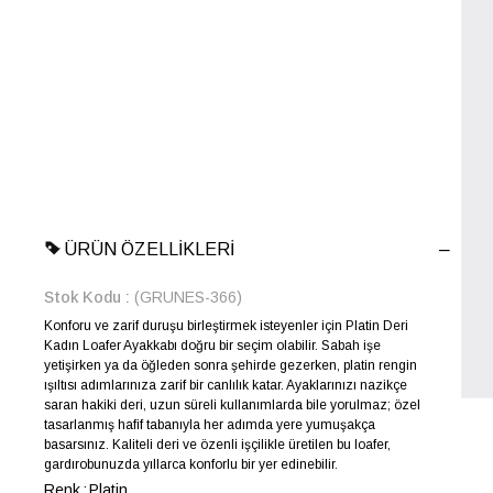
ÜRÜN ÖZELLIKLERI
Stok Kodu
(GRUNES-366)
Konforu ve zarif duruşu birleştirmek isteyenler için Platin Deri
Kadın Loafer Ayakkabı doğru bir seçim olabilir. Sabah işe
yetişirken ya da öğleden sonra şehirde gezerken, platin rengin
ışıltısı adımlarınıza zarif bir canlılık katar. Ayaklarınızı nazikçe
saran hakiki deri, uzun süreli kullanımlarda bile yorulmaz; özel
tasarlanmış hafif tabanıyla her adımda yere yumuşakça
basarsınız. Kaliteli deri ve özenli işçilikle üretilen bu loafer,
gardırobunuzda yıllarca konforlu bir yer edinebilir.
Renk
Platin