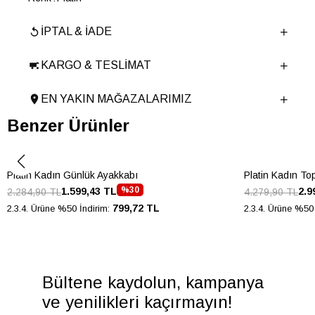
Yıl Sezon
SONBAHAR-KIŞ
İPTAL & İADE
Marka
ELLE
Cinsiyet
KADIN
KARGO & TESLIMAT
Ana Malzeme
İnek Derisi
Astar Malzemesi
İnek Derisi-Koyun Derisi
EN YAKIN MAĞAZALARIMIZ
Topuk Boyu
1.5 cm
Benzer Ürünler
Taban Malzemesi
TPU
Ürün Cinsi
Loafer
Platin Kadın Günlük Ayakkabı
Menşei
TURKIYE
Platin Kadın To
%30
1.599,43 TL
2.9
2.284,90 TL
4.279,90 TL
Ürün Grubu
AYAKKABI
799,72 TL
2.3.4. Ürüne %50 İndirim:
2.3.4. Ürüne %50 
İnternet Kategorisi
Babet/Loafer
Bültene kaydolun, kampanya
ve yenilikleri kaçırmayın!