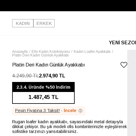
KADIN
ERKEK
YENİ SEZO
Anasayfa
Elle Kadın Koleksiyonu
Kadın Loafer Ayakkabı
Platin Deri Kadın Günlük Ayakkabı
Platin Deri Kadın Günlük Ayakkabı
4.249,90 TL
2.974,90 TL
2.3.4. Üründe %50 İndirim
1.487,45 TL
Peşin Fiyatına 3 Taksit!
·
İncele
ⓘ
Rugan loafer kadın ayakkabı, sayasındaki metal detayıyla
dikkat çekiyor. Bu şık modeli ofis kombinlerinizle eşleştirerek
sofistike tarzınızı yansıtabilirsiniz.