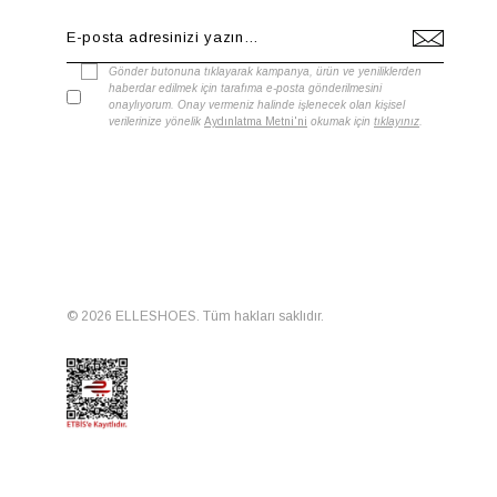
Gönder butonuna tıklayarak kampanya, ürün ve yeniliklerden
haberdar edilmek için tarafıma e-posta gönderilmesini
onaylıyorum. Onay vermeniz halinde işlenecek olan kişisel
verilerinize yönelik
Aydınlatma Metni'ni
okumak için
tıklayınız
.
© 2026 ELLESHOES. Tüm hakları saklıdır.