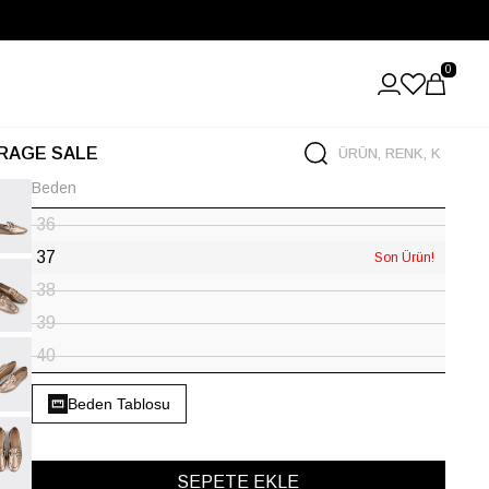
0
RAGE SALE
Beden
36
37
Son Ürün!
38
39
40
Beden Tablosu