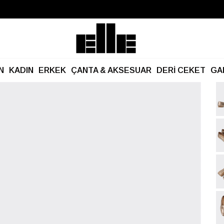
Büyük Yaz İndirimi Başladı!
Kargo Ücretsiz!
N
KADIN
ERKEK
ÇANTA & AKSESUAR
DERİ CEKET
GA