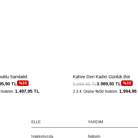
puklu Sandalet
Kahve Deri Kadın Günlük Bot
%30
%30
95,90 TL
3.989,93 TL
5.699,90 TL
1.497,95 TL
1.994,96
İndirim:
2.3.4. Ürüne %50 İndirim:
ELLE
YARDIM
Hakkımızda
İletişim