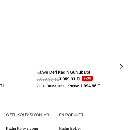
Kahve Deri Kadın Günlük Bot
%30
3.989,93 TL
5.699,90 TL
 TL
1.994,96 TL
2.3.4. Ürüne %50 İndirim:
ÖZEL KOLEKSİYONLAR
EN POPÜLER
Kadın Koleksiyonu
Kadın Babet