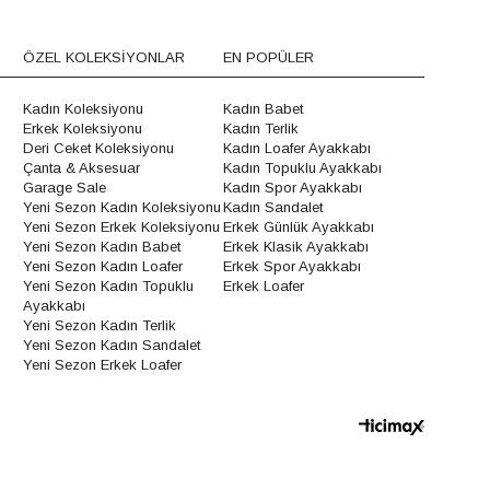
ÖZEL KOLEKSİYONLAR
EN POPÜLER
Kadın Koleksiyonu
Kadın Babet
Erkek Koleksiyonu
Kadın Terlik
Deri Ceket Koleksiyonu
Kadın Loafer Ayakkabı
Çanta & Aksesuar
Kadın Topuklu Ayakkabı
Garage Sale
Kadın Spor Ayakkabı
Yeni Sezon Kadın Koleksiyonu
Kadın Sandalet
Yeni Sezon Erkek Koleksiyonu
Erkek Günlük Ayakkabı
Yeni Sezon Kadın Babet
Erkek Klasik Ayakkabı
Yeni Sezon Kadın Loafer
Erkek Spor Ayakkabı
Yeni Sezon Kadın Topuklu
Erkek Loafer
Ayakkabı
Yeni Sezon Kadın Terlik
Yeni Sezon Kadın Sandalet
Yeni Sezon Erkek Loafer