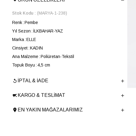
Stok Kodu
(MARYA-1-238)
Renk
Pembe
Yıl Sezon
İLKBAHAR-YAZ
Marka
ELLE
Cinsiyet
KADIN
Ana Malzeme
Poliüretan-Tekstil
Topuk Boyu
4,5 cm
Taban Malzemesi
Poliüretan
İPTAL & İADE
Ürün Cinsi
Retro
Taban Yüksekliği
4,5 cm
KARGO & TESLIMAT
Menşei
TURKIYE
Ürün Grubu
AYAKKABI
EN YAKIN MAĞAZALARIMIZ
İnternet Kategorisi
Spor Ayakkabı