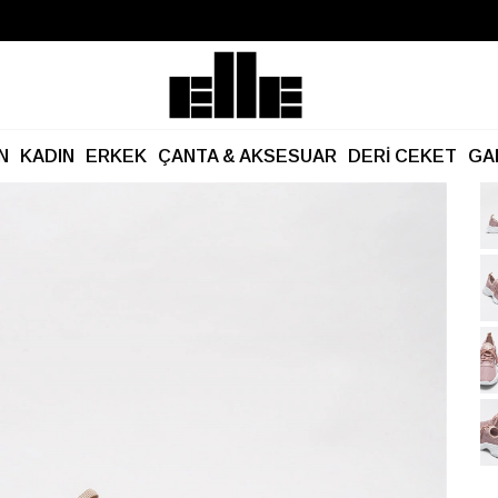
Büyük Yaz İndirimi Başladı!
Kargo Ücretsiz!
N
KADIN
ERKEK
ÇANTA & AKSESUAR
DERİ CEKET
GA