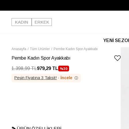
KADIN
ERKEK
YENİ SEZO
Anasayfa
Tüm Ürünler
Pembe Kadın Spor Ayakkabı
Pembe Kadın Spor Ayakkabı
1.398,99 TL
979,29 TL
%
30
İNDIRIM
Peşin Fiyatına 3 Taksit!
·
İncele
ⓘ
ÜRÜN ÖZELLIKLERI