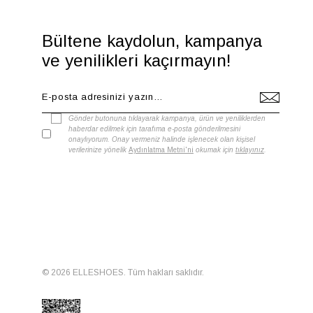
Bültene kaydolun, kampanya
ve yenilikleri kaçırmayın!
Gönder butonuna tıklayarak kampanya, ürün ve yeniliklerden
haberdar edilmek için tarafıma e-posta gönderilmesini
onaylıyorum. Onay vermeniz halinde işlenecek olan kişisel
verilerinize yönelik
Aydınlatma Metni'ni
okumak için
tıklayınız
.
© 2026 ELLESHOES. Tüm hakları saklıdır.