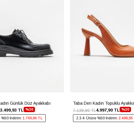
Kadın Günlük Düz Ayakkabı
Taba Deri Kadın Topuklu Ayakk
%30
%30
3.499,93 TL
4.997,90 TL
7.139,90 TL
e %50 İndirim:
1.749,96 TL
2.3.4. Ürüne %50 İndirim:
2.498,95