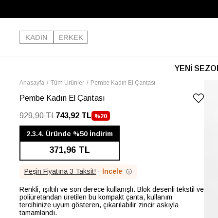
KADIN
ERKEK
YENİ SEZO
Anasayfa
Tüm Ürünler
Pembe Kadın El Çantası
Pembe Kadın El Çantası
929,90 TL
743,92 TL
%
20
İNDIRIM
2.3.4. Üründe %50 İndirim
371,96 TL
Peşin Fiyatına 3 Taksit!
·
İncele
ⓘ
Renkli, ışıltılı ve son derece kullanışlı. Blok desenli tekstil ve
poliüretandan üretilen bu kompakt çanta, kullanım
tercihinize uyum gösteren, çıkarılabilir zincir askıyla
tamamlandı.