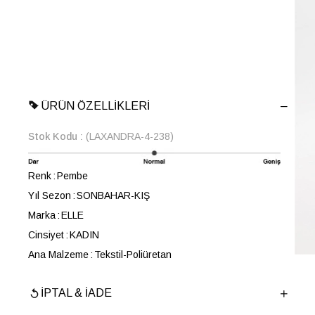
ÜRÜN ÖZELLIKLERI
Stok Kodu
(LAXANDRA-4-238)
Renk
Pembe
Yıl Sezon
SONBAHAR-KIŞ
Marka
ELLE
Cinsiyet
KADIN
Ana Malzeme
Tekstil-Poliüretan
Astar Malzemesi
Tekstil
İPTAL & İADE
En
18 cm
Boy
22 cm