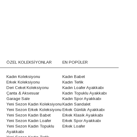
ÖZEL KOLEKSİYONLAR
EN POPÜLER
Kadın Koleksiyonu
Kadın Babet
Erkek Koleksiyonu
Kadın Terlik
Deri Ceket Koleksiyonu
Kadın Loafer Ayakkabı
Çanta & Aksesuar
Kadın Topuklu Ayakkabı
Garage Sale
Kadın Spor Ayakkabı
Yeni Sezon Kadın Koleksiyonu
Kadın Sandalet
Yeni Sezon Erkek Koleksiyonu
Erkek Günlük Ayakkabı
Yeni Sezon Kadın Babet
Erkek Klasik Ayakkabı
Yeni Sezon Kadın Loafer
Erkek Spor Ayakkabı
Yeni Sezon Kadın Topuklu
Erkek Loafer
Ayakkabı