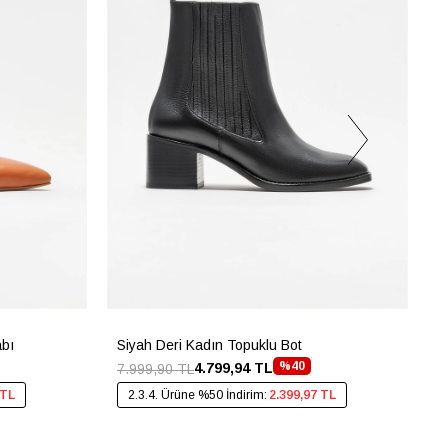
abı
Siyah Deri Kadın Topuklu Bot
G
%40
4.799,94 TL
7.999,90 TL
4
 TL
2.3.4. Ürüne %50 İndirim:
2.399,97 TL