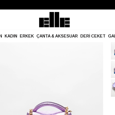
Büyük Yaz İndirimi Başladı!
Kargo Ücretsiz!
N
KADIN
ERKEK
ÇANTA & AKSESUAR
DERİ CEKET
GA