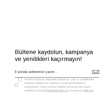
Bültene kaydolun, kampanya
ve yenilikleri kaçırmayın!
Gönder butonuna tıklayarak kampanya, ürün ve yeniliklerden
haberdar edilmek için tarafıma e-posta gönderilmesini
onaylıyorum. Onay vermeniz halinde işlenecek olan kişisel
verilerinize yönelik
Aydınlatma Metni'ni
okumak için
tıklayınız
.