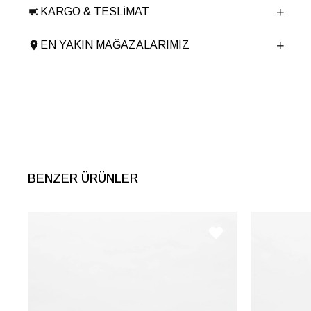
KARGO & TESLIMAT
Derinlik
7 cm
Ürün Cinsi
El Çantası
EN YAKIN MAĞAZALARIMIZ
Tema
Metallic
Menşei
TURKIYE
Ürün Grubu
CANTA
İnternet Kategorisi
El Çantası
BENZER ÜRÜNLER