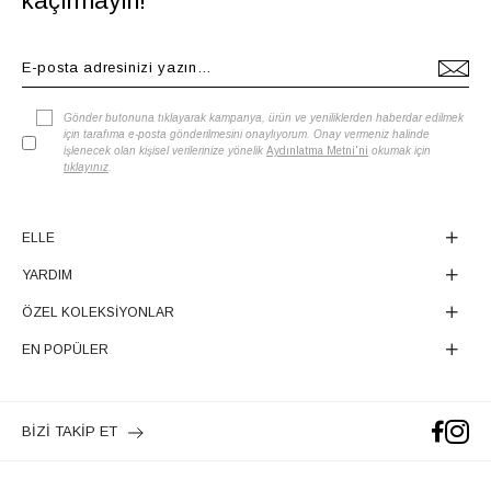
kaçırmayın!
Gönder butonuna tıklayarak kampanya, ürün ve yeniliklerden haberdar edilmek
için tarafıma e-posta gönderilmesini onaylıyorum. Onay vermeniz halinde
işlenecek olan kişisel verilerinize yönelik
Aydınlatma Metni'ni
okumak için
tıklayınız
.
ELLE
YARDIM
ÖZEL KOLEKSİYONLAR
EN POPÜLER
BİZİ TAKİP ET