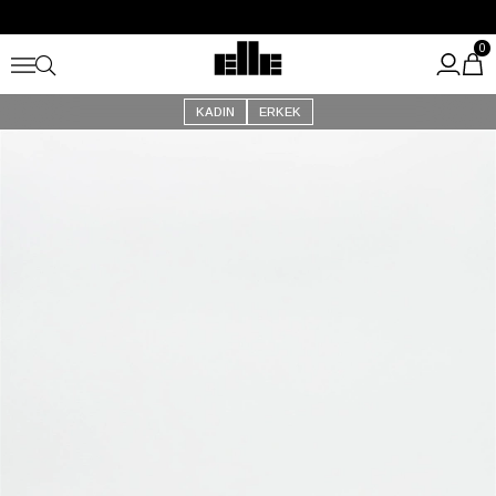
Büyük Yaz İndirimi Başladı!
Kargo Ücretsiz!
0
KADIN
ERKEK