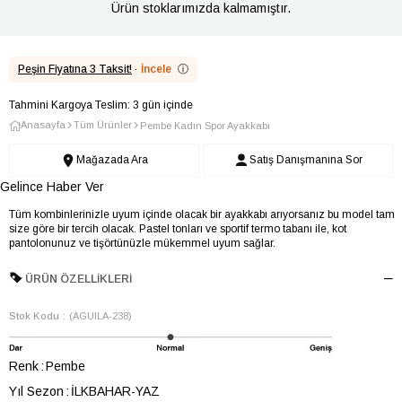
Ürün stoklarımızda kalmamıştır.
Peşin Fiyatına 3 Taksit!
·
İncele
ⓘ
Tahmini Kargoya Teslim: 3 gün içinde
Anasayfa
Tüm Ürünler
Pembe Kadın Spor Ayakkabı
Mağazada Ara
Satış Danışmanına Sor
Gelince Haber Ver
Tüm kombinlerinizle uyum içinde olacak bir ayakkabı arıyorsanız bu model tam
size göre bir tercih olacak. Pastel tonları ve sportif termo tabanı ile, kot
pantolonunuz ve tişörtünüzle mükemmel uyum sağlar.
ÜRÜN ÖZELLIKLERI
Stok Kodu
(AGUILA-238)
Renk
Pembe
Yıl Sezon
İLKBAHAR-YAZ