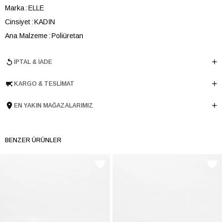
Marka
ELLE
Cinsiyet
KADIN
Ana Malzeme
Poliüretan
Astar Malzemesi
Tekstil
İPTAL & İADE
Topuk Boyu
4 cm
Taban Malzemesi
TERMO
KARGO & TESLIMAT
Ürün Cinsi
Retro
Taban Yüksekliği
4 cm
EN YAKIN MAĞAZALARIMIZ
Menşei
TURKIYE
Ürün Grubu
AYAKKABI
BENZER ÜRÜNLER