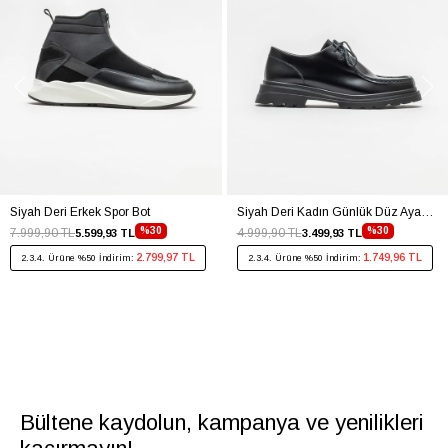
Siyah Deri Erkek Spor Bot
Siyah Deri Kadın Günlük Düz Ayakkabı
%30
%30
7.999,90 TL
4.999,90 TL
5.599,93 TL
3.499,93 TL
2.799,97 TL
1.749,96 TL
2.3.4. Ürüne %50 İndirim:
2.3.4. Ürüne %50 İndirim:
Bültene kaydolun, kampanya ve yenilikleri