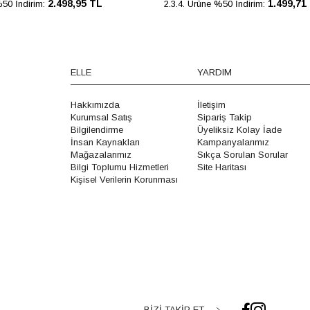
2.498,95 TL
1.499,71
%50 İndirim:
2.3.4. Ürüne %50 İndirim:
ELLE
YARDIM
Hakkımızda
İletişim
Kurumsal Satış
Sipariş Takip
Bilgilendirme
Üyeliksiz Kolay İade
İnsan Kaynakları
Kampanyalarımız
Mağazalarımız
Sıkça Sorulan Sorular
Bilgi Toplumu Hizmetleri
Site Haritası
Kişisel Verilerin Korunması
BİZİ TAKİP ET