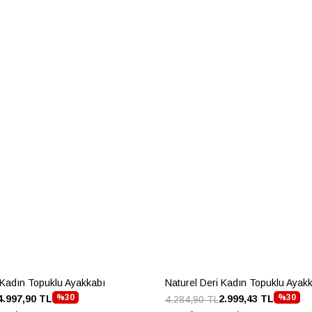
 Kadın Topuklu Ayakkabı
Naturel Deri Kadın Topuklu Ayak
%30
%30
4.997,90 TL
2.999,43 TL
4.284,90 TL