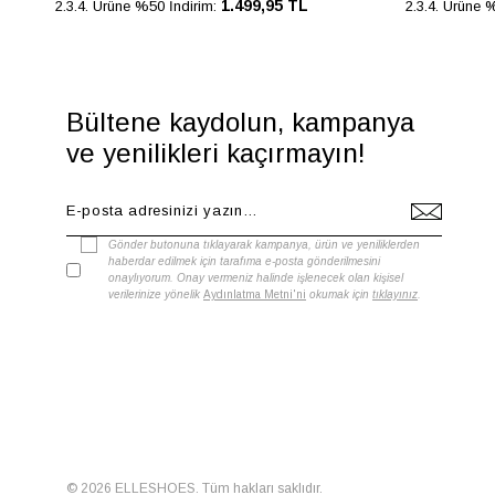
1.499,95 TL
2.3.4. Ürüne %50 İndirim:
2.3.4. Ürüne 
Bültene kaydolun, kampanya
ve yenilikleri kaçırmayın!
Gönder butonuna tıklayarak kampanya, ürün ve yeniliklerden
haberdar edilmek için tarafıma e-posta gönderilmesini
onaylıyorum. Onay vermeniz halinde işlenecek olan kişisel
verilerinize yönelik
Aydınlatma Metni'ni
okumak için
tıklayınız
.
© 2026 ELLESHOES. Tüm hakları saklıdır.