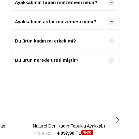
deri içermemektedir.
Ayakkabının taban malzemesi nedir?
Ayakkabımızın tabanı TPU malzemeden üretilmiştir.
Ayakkabının astar malzemesi nedir?
Ayakkabımızın iç astarı Tekstil malzemeden
üretilmiştir.
Bu ürün kadın mı erkek mi?
Bu ürün KADIN kategorisine ait bir modeldir.
Bu ürün nerede üretilmiştir?
Bu ürün TURKIYE menşeilidir.
kabı
Naturel Deri Kadın Topuklu Ayakkabı
Nat
%30
4.997,90 TL
7.139,90 TL
7.1