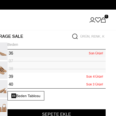
0
RAGE SALE
Beden
36
Son Ürün!
37
38
39
Son 4 Ürün!
40
Son 3 Ürün!
Beden Tablosu