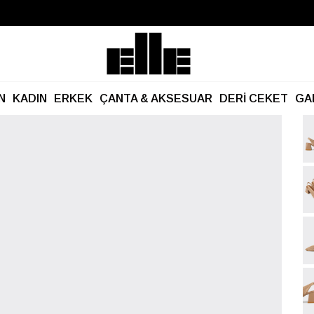
Büyük Yaz İndirimi Başladı!
Kargo Ücretsiz!
N
KADIN
ERKEK
ÇANTA & AKSESUAR
DERİ CEKET
GA