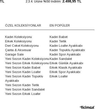
 TL
2.498,95 TL
2.3.4. Ürüne %50 İndirim:
2.3.
ÖZEL KOLEKSİYONLAR
EN POPÜLER
Kadın Koleksiyonu
Kadın Babet
Erkek Koleksiyonu
Kadın Terlik
Deri Ceket Koleksiyonu
Kadın Loafer Ayakkabı
Çanta & Aksesuar
Kadın Topuklu Ayakkabı
Garage Sale
Kadın Spor Ayakkabı
Yeni Sezon Kadın Koleksiyonu
Kadın Sandalet
Yeni Sezon Erkek Koleksiyonu
Erkek Günlük Ayakkabı
Yeni Sezon Kadın Babet
Erkek Klasik Ayakkabı
Yeni Sezon Kadın Loafer
Erkek Spor Ayakkabı
Yeni Sezon Kadın Topuklu
Erkek Loafer
Ayakkabı
Yeni Sezon Kadın Terlik
Yeni Sezon Kadın Sandalet
Yeni Sezon Erkek Loafer