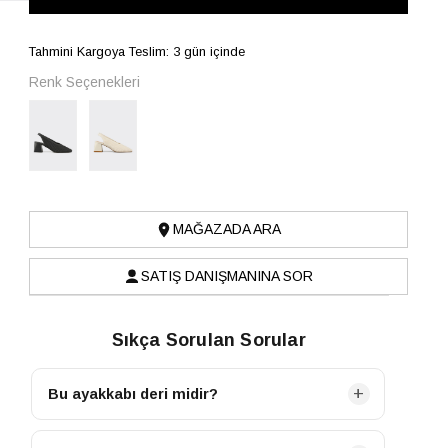
Tahmini Kargoya Teslim: 3 gün içinde
Renk Seçenekleri
MAĞAZADA ARA
SATIŞ DANIŞMANINA SOR
Sıkça Sorulan Sorular
Bu ayakkabı deri midir?
Hayır, bu ayakkabının ana malzemesi Tekstil olup