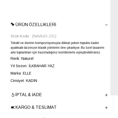
ÜRÜN ÖZELLIKLERI
Stok Kodu
(NAVAJO-231)
Tekstil ve derinin kompozisyonuyla dikkat çeken topuklu kadın
ayakkabı tarzınızın klasik yönlerini öne çıkartıyor. Bu özel tasarımı
aile toplantıları için hazırladığınız kombinlerle eşleştirebilirsiniz.
Renk
Naturel
Yıl Sezon
İLKBAHAR-YAZ
Marka
ELLE
Cinsiyet
KADIN
Ana Malzeme
Tekstil
İPTAL & İADE
Astar Malzemesi
Tekstil
Topuk Boyu
5.5 cm
KARGO & TESLIMAT
Taban Malzemesi
TPU
Ürün Cinsi
Orta Topuk