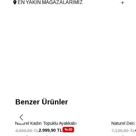
EN YAKIN MAĞAZALARIMIZ
Menşei
TURKIYE
Ürün Grubu
AYAKKABI
Benzer Ürünler
Naturel Kadın Topuklu Ayakkabı
Naturel Deri
%40
2.999,90 TL
4.999,90 TL
7.139,90 TL