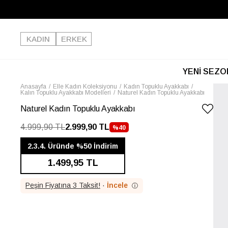
KADIN
ERKEK
YENİ SEZO
Anasayfa
Elle Kadın Koleksiyonu
Kadın Topuklu Ayakkabı
Kalın Topuklu Ayakkabı Modelleri
Naturel Kadın Topuklu Ayakkabı
Naturel Kadın Topuklu Ayakkabı
4.999,90 TL
2.999,90 TL
%
40
İNDIRIM
2.3.4. Üründe %50 İndirim
1.499,95 TL
Peşin Fiyatına 3 Taksit!
·
İncele
ⓘ