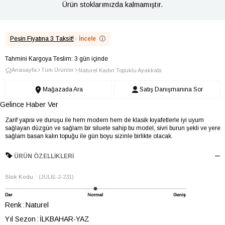
Ürün stoklarımızda kalmamıştır.
Peşin Fiyatına 3 Taksit!
·
İncele
ⓘ
Tahmini Kargoya Teslim: 3 gün içinde
Anasayfa
Tüm Ürünler
Naturel Kadın Topuklu Ayakkabı
Mağazada Ara
Satış Danışmanına Sor
Gelince Haber Ver
Zarif yapısı ve duruşu ile hem modern hem de klasik kıyafetlerle iyi uyum
sağlayan düzgün ve sağlam bir siluete sahip bu model, sivri burun şekli ve yere
sağlam basan kalın topuğu ile gün boyu sizinle birlikte olacak.
ÜRÜN ÖZELLIKLERI
Stok Kodu
(JULIE-2-231)
Renk
Naturel
Yıl Sezon
İLKBAHAR-YAZ