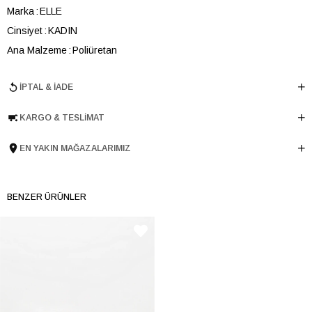
Marka
ELLE
Cinsiyet
KADIN
Ana Malzeme
Poliüretan
Astar Malzemesi
Poliüretan
İPTAL & İADE
Topuk Boyu
7 cm
Taban Malzemesi
Microlight
KARGO & TESLIMAT
Ürün Cinsi
Orta Topuk
Tema
Minimal
EN YAKIN MAĞAZALARIMIZ
Menşei
TURKIYE
Ürün Grubu
AYAKKABI
BENZER ÜRÜNLER