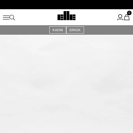
Büyük Yaz İndirimi Başladı!
Kargo Ücretsiz!
0
KADIN
ERKEK