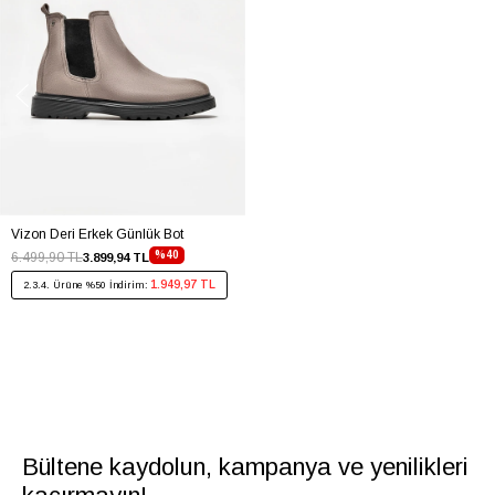
Vizon Deri Erkek Günlük Bot
%40
6.499,90 TL
3.899,94 TL
1.949,97 TL
2.3.4. Ürüne %50 İndirim:
Bültene kaydolun, kampanya ve yenilikleri