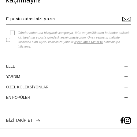
kaçırmayın!
Gönder butonuna tıklayarak kampanya, ürün ve yeniliklerden haberdar edilmek
için tarafıma e-posta gönderilmesini onaylıyorum. Onay vermeniz halinde
işlenecek olan kişisel verilerinize yönelik
Aydınlatma Metni'ni
okumak için
tıklayınız
.
ELLE
YARDIM
ÖZEL KOLEKSİYONLAR
EN POPÜLER
BİZİ TAKİP ET