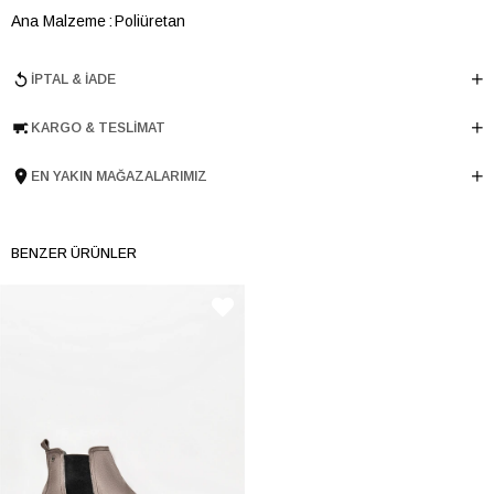
Ana Malzeme
Poliüretan
Astar Malzemesi
Poliüretan
İPTAL & İADE
Topuk Boyu
6 cm
Taban Malzemesi
Microlight
KARGO & TESLIMAT
Ürün Cinsi
Orta Topuk
Tema
Dark
EN YAKIN MAĞAZALARIMIZ
Menşei
TURKIYE
Ürün Grubu
AYAKKABI
BENZER ÜRÜNLER