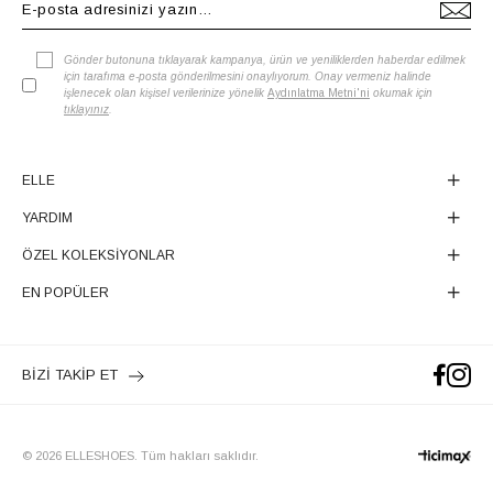
Gönder butonuna tıklayarak kampanya, ürün ve yeniliklerden haberdar edilmek
için tarafıma e-posta gönderilmesini onaylıyorum. Onay vermeniz halinde
işlenecek olan kişisel verilerinize yönelik
Aydınlatma Metni'ni
okumak için
tıklayınız
.
ELLE
YARDIM
ÖZEL KOLEKSİYONLAR
EN POPÜLER
BİZİ TAKİP ET
© 2026 ELLESHOES. Tüm hakları saklıdır.