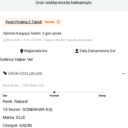
Ürün stoklarımızda kalmamıştır.
Peşin Fiyatına 3 Taksit!
·
İncele
ⓘ
Tahmini Kargoya Teslim: 3 gün içinde
Anasayfa
Tüm Ürünler
Naturel Kadın Topuklu Ayakkabı
Mağazada Ara
Satış Danışmanına Sor
Gelince Haber Ver
ÜRÜN ÖZELLIKLERI
Stok Kodu
(TATJANA-231)
Renk
Naturel
Yıl Sezon
SONBAHAR-KIŞ
Marka
ELLE
Cinsiyet
KADIN