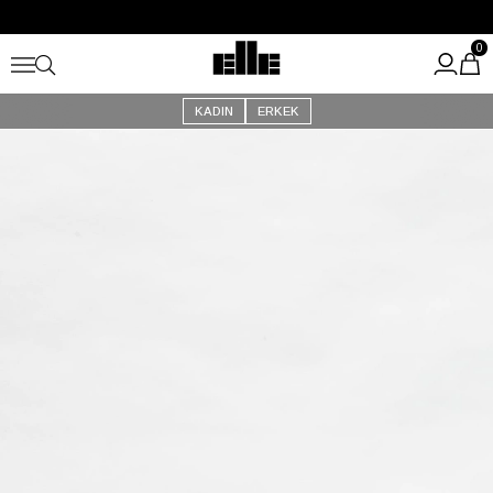
Büyük Yaz İndirimi Başladı!
Kargo Ücretsiz!
0
KADIN
ERKEK