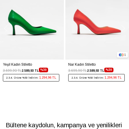
1
Yeşil Kadın Stiletto
Nar Kadın Stiletto
%30
%30
3.699,90 TL
3.699,90 TL
2.589,93 TL
2.589,93 TL
1.294,96 TL
1.294,96 TL
2.3.4. Ürüne %50 İndirim:
2.3.4. Ürüne %50 İndirim:
Bültene kaydolun, kampanya ve yenilikleri