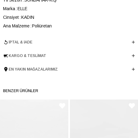
Marka
ELLE
Cinsiyet
KADIN
Ana Malzeme
Poliüretan
Astar Malzemesi
Poliüretan
İPTAL & İADE
Topuk Boyu
6.5 cm
Taban Malzemesi
Microlight
KARGO & TESLIMAT
Ürün Cinsi
Stıletto
Menşei
TURKIYE
EN YAKIN MAĞAZALARIMIZ
Ürün Grubu
AYAKKABI
BENZER ÜRÜNLER