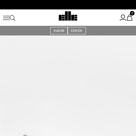
Büyük Yaz İndirimi Başladı!
Kargo Ücretsiz!
0
KADIN
ERKEK