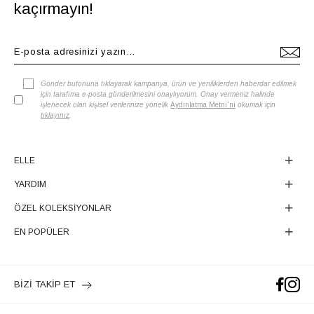
kaçırmayın!
Gönder butonuna tıklayarak kampanya, ürün ve yeniliklerden haberdar edilmek
için tarafıma e-posta gönderilmesini onaylıyorum. Onay vermeniz halinde
işlenecek olan kişisel verilerinize yönelik
Aydınlatma Metni'ni
okumak için
tıklayınız
.
ELLE
YARDIM
ÖZEL KOLEKSİYONLAR
EN POPÜLER
BİZİ TAKİP ET