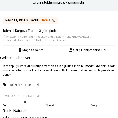
Ürün stoklarımızda kalmamıştır.
Peşin Fiyatına 3 Taksit!
·
İncele
ⓘ
Tahmini Kargoya Teslim: 3 gün içinde
Anasayfa
Elle Kadın Koleksiyonu
Kadın Topuklu Ayakkabı
Kadın Stiletto Modelleri
Naturel Kadın Stiletto
Mağazada Ara
Satış Danışmanına Sor
Gelince Haber Ver
İnce topuğu ve sivri burnuyla zamansız bir şıklık sunan bu modeli dolabınızdaki
tüm kıyafetleriniz ile kombinleyebilirsiniz. Poliüretan malzemenin dayanıklı ve
esnek
ÜRÜN ÖZELLIKLERI
Stok Kodu
(CRISSA-1-231)
Renk
Naturel
Yıl Sezon
SONBAHAR-KIŞ