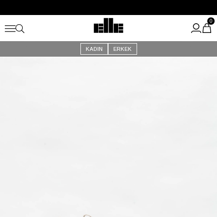
Büyük Yaz İndirimi Başladı!
Kargo Ücretsiz!
0
KADIN
ERKEK