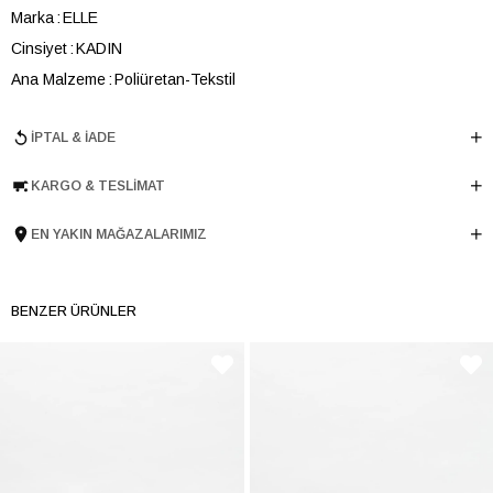
Marka
ELLE
Cinsiyet
KADIN
Ana Malzeme
Poliüretan-Tekstil
Astar Malzemesi
Tekstil
İPTAL & İADE
Topuk Boyu
5.5 cm
Taban Malzemesi
Poliüretan
KARGO & TESLIMAT
Ürün Cinsi
Chunky
Tema
Soft Touch
EN YAKIN MAĞAZALARIMIZ
Menşei
TURKIYE
Ürün Grubu
AYAKKABI
BENZER ÜRÜNLER