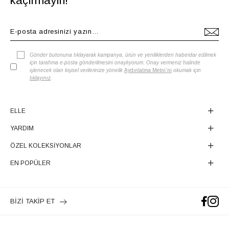
kaçırmayın!
Gönder butonuna tıklayarak kampanya, ürün ve yeniliklerden haberdar edilmek
için tarafıma e-posta gönderilmesini onaylıyorum. Onay vermeniz halinde
işlenecek olan kişisel verilerinize yönelik
Aydınlatma Metni'ni
okumak için
tıklayınız
.
ELLE
YARDIM
ÖZEL KOLEKSİYONLAR
EN POPÜLER
BİZİ TAKİP ET