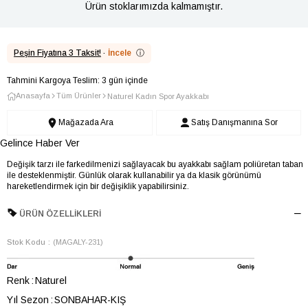
Ürün stoklarımızda kalmamıştır.
Peşin Fiyatına 3 Taksit!
·
İncele
ⓘ
Tahmini Kargoya Teslim: 3 gün içinde
Anasayfa
Tüm Ürünler
Naturel Kadın Spor Ayakkabı
Mağazada Ara
Satış Danışmanına Sor
Gelince Haber Ver
Değişik tarzı ile farkedilmenizi sağlayacak bu ayakkabı sağlam poliüretan taban
ile desteklenmiştir. Günlük olarak kullanabilir ya da klasik görünümü
hareketlendirmek için bir değişiklik yapabilirsiniz.
ÜRÜN ÖZELLIKLERI
Stok Kodu
(MAGALY-231)
Renk
Naturel
Yıl Sezon
SONBAHAR-KIŞ