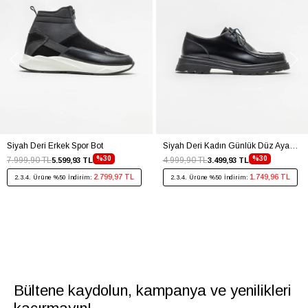
Siyah Deri Erkek Spor Bot
Siyah Deri Kadın Günlük Düz Ayakkabı
%30
%30
7.999,90 TL
4.999,90 TL
5.599,93 TL
3.499,93 TL
2.799,97 TL
1.749,96 TL
2.3.4. Ürüne %50 İndirim:
2.3.4. Ürüne %50 İndirim:
Bültene kaydolun, kampanya ve yenilikleri