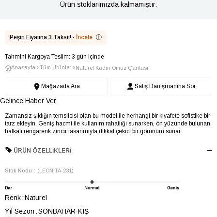
Ürün stoklarımızda kalmamıştır.
Peşin Fiyatına 3 Taksit!
·
İncele
ⓘ
Tahmini Kargoya Teslim: 3 gün içinde
Anasayfa
Tüm Ürünler
Naturel Kadın Omuz Çantası
Mağazada Ara
Satış Danışmanına Sor
Gelince Haber Ver
Zamansız şıklığın temsilcisi olan bu model ile herhangi bir kıyafete sofistike bir
tarz ekleyin. Geniş hacmi ile kullanım rahatlığı sunarken, ön yüzünde bulunan
halkalı rengarenk zincir tasarımıyla dikkat çekici bir görünüm sunar.
ÜRÜN ÖZELLIKLERI
Stok Kodu
(LEONITA-231)
Renk
Naturel
Yıl Sezon
SONBAHAR-KIŞ