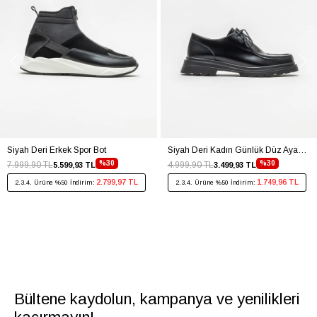
Siyah Deri Erkek Spor Bot
Siyah Deri Kadın Günlük Düz Ayakkabı
%30
%30
7.999,90 TL
4.999,90 TL
5.599,93 TL
3.499,93 TL
2.799,97 TL
1.749,96 TL
2.3.4. Ürüne %50 İndirim:
2.3.4. Ürüne %50 İndirim:
Bültene kaydolun, kampanya ve yenilikleri