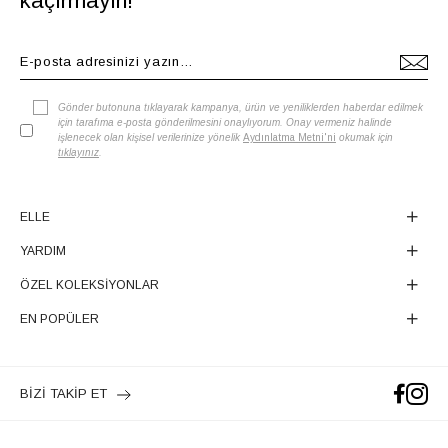
kaçırmayın!
Gönder butonuna tıklayarak kampanya, ürün ve yeniliklerden haberdar edilmek
için tarafıma e-posta gönderilmesini onaylıyorum. Onay vermeniz halinde
işlenecek olan kişisel verilerinize yönelik
Aydınlatma Metni'ni
okumak için
tıklayınız
.
ELLE
YARDIM
ÖZEL KOLEKSİYONLAR
EN POPÜLER
BİZİ TAKİP ET