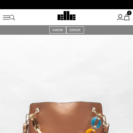
Büyük Yaz İndirimi Başladı!
Kargo Ücretsiz!
0
KADIN
ERKEK