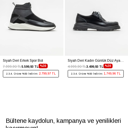
Siyah Deri Erkek Spor Bot
Siyah Deri Kadın Günlük Düz Ayakkabı
%30
%30
7.999,90 TL
4.999,90 TL
5.599,93 TL
3.499,93 TL
2.799,97 TL
1.749,96 TL
2.3.4. Ürüne %50 İndirim:
2.3.4. Ürüne %50 İndirim:
Bültene kaydolun, kampanya ve yenilikleri