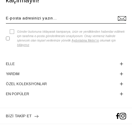
kaçırmayın!
Gönder butonuna tıklayarak kampanya, ürün ve yeniliklerden haberdar edilmek
için tarafıma e-posta gönderilmesini onaylıyorum. Onay vermeniz halinde
işlenecek olan kişisel verilerinize yönelik
Aydınlatma Metni'ni
okumak için
tıklayınız
.
ELLE
YARDIM
ÖZEL KOLEKSİYONLAR
EN POPÜLER
BİZİ TAKİP ET