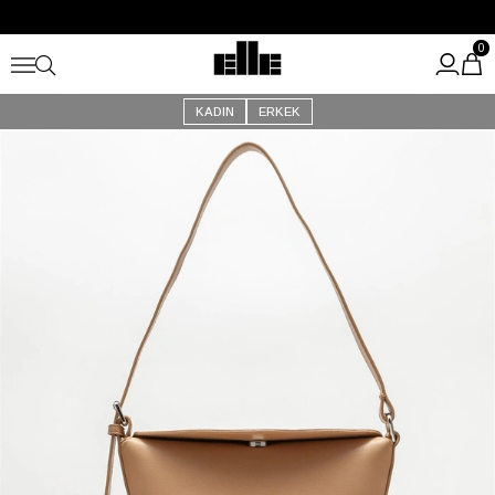
Büyük Yaz İndirimi Başladı!
Kargo Ücretsiz!
0
KADIN
ERKEK