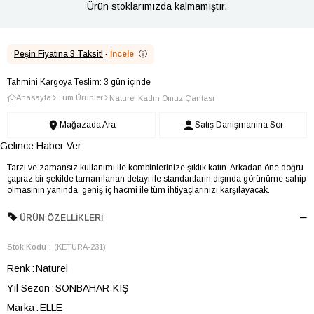
Ürün stoklarımızda kalmamıştır.
Peşin Fiyatına 3 Taksit!
·
İncele
ⓘ
Tahmini Kargoya Teslim: 3 gün içinde
Anasayfa
Tüm Ürünler
Naturel Kadın Omuz Çantası
Mağazada Ara
Satış Danışmanına Sor
Gelince Haber Ver
Tarzı ve zamansız kullanımı ile kombinlerinize şıklık katın. Arkadan öne doğru
çapraz bir şekilde tamamlanan detayı ile standartların dışında görünüme sahip
olmasının yanında, geniş iç hacmi ile tüm ihtiyaçlarınızı karşılayacak.
ÜRÜN ÖZELLIKLERI
Stok Kodu
(KETURA-231)
Renk
Naturel
Yıl Sezon
SONBAHAR-KIŞ
Marka
ELLE