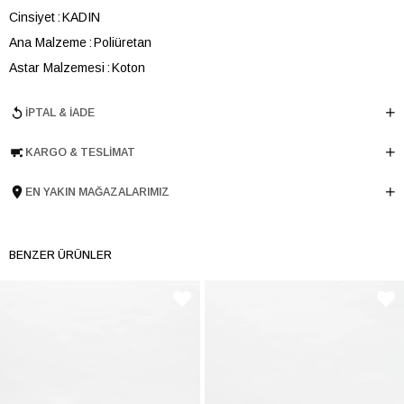
Cinsiyet
KADIN
Ana Malzeme
Poliüretan
Astar Malzemesi
Koton
En
23 cm
İPTAL & İADE
Boy
21 cm
Derinlik
16 cm
KARGO & TESLIMAT
Ürün Cinsi
Omuz Çantası
EN YAKIN MAĞAZALARIMIZ
Tema
Dark
Menşei
TURKIYE
Ürün Grubu
CANTA
BENZER ÜRÜNLER
İnternet Kategorisi
Omuz Çantası