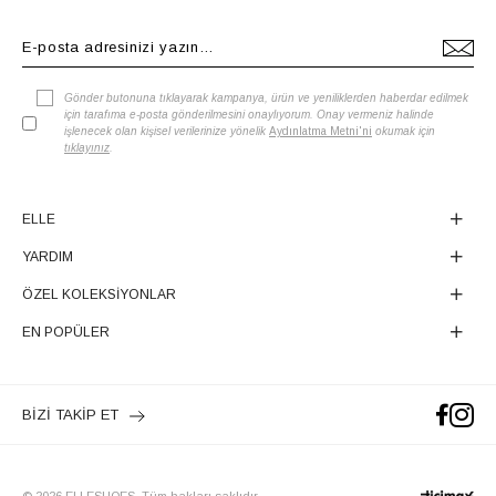
Gönder butonuna tıklayarak kampanya, ürün ve yeniliklerden haberdar edilmek
için tarafıma e-posta gönderilmesini onaylıyorum. Onay vermeniz halinde
işlenecek olan kişisel verilerinize yönelik
Aydınlatma Metni'ni
okumak için
tıklayınız
.
ELLE
YARDIM
ÖZEL KOLEKSİYONLAR
EN POPÜLER
BİZİ TAKİP ET