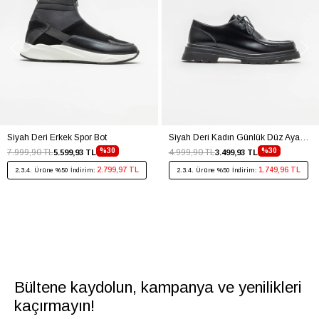
Siyah Deri Erkek Spor Bot
Siyah Deri Kadın Günlük Düz Ayakkabı
%30
%30
7.999,90 TL
4.999,90 TL
5.599,93 TL
3.499,93 TL
2.799,97 TL
1.749,96 TL
2.3.4. Ürüne %50 İndirim:
2.3.4. Ürüne %50 İndirim:
Bültene kaydolun, kampanya ve yenilikleri
kaçırmayın!