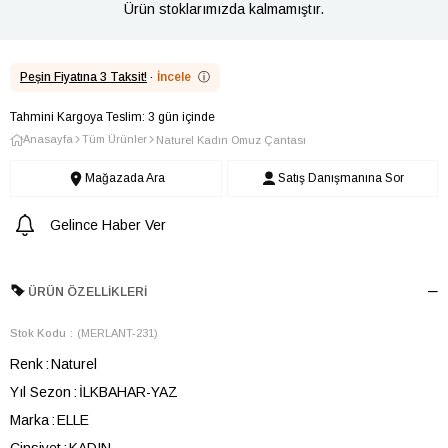
Ürün stoklarımızda kalmamıştır.
Peşin Fiyatına 3 Taksit!
·
İncele
ⓘ
Tahmini Kargoya Teslim: 3 gün içinde
Anasayfa
Tüm Ürünler
Naturel Kadın Omuz Çantası
Mağazada Ara
Satış Danışmanına Sor
Gelince Haber Ver
ÜRÜN ÖZELLIKLERI
Stok Kodu
(MERLANT-231)
Renk
Naturel
Yıl Sezon
İLKBAHAR-YAZ
Marka
ELLE
Cinsiyet
KADIN