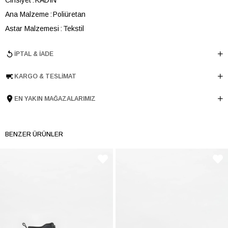
Ana Malzeme
Poliüretan
Astar Malzemesi
Tekstil
En
31 cm
İPTAL & İADE
Boy
23 cm
Derinlik
18 cm
KARGO & TESLIMAT
Ürün Cinsi
Omuz Çantası
EN YAKIN MAĞAZALARIMIZ
Tema
Ruffles
Menşei
TURKIYE
Ürün Grubu
CANTA
BENZER ÜRÜNLER
İnternet Kategorisi
Omuz Çantası