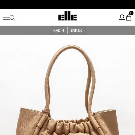
Büyük Yaz İndirimi Başladı!
Kargo Ücretsiz!
0
KADIN
ERKEK