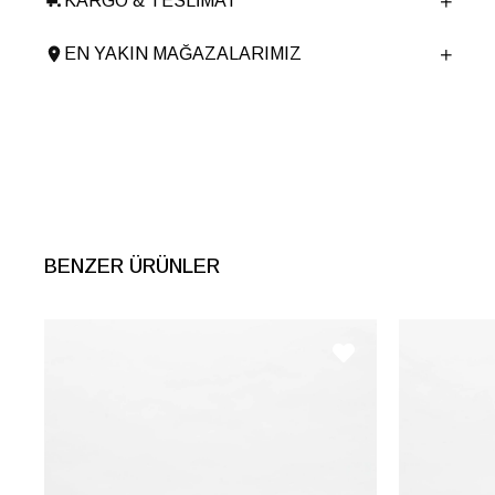
KARGO & TESLIMAT
Ürün Cinsi
Loafer
Tema
Romantic
EN YAKIN MAĞAZALARIMIZ
Menşei
TURKIYE
Ürün Grubu
AYAKKABI
İnternet Kategorisi
Babet/Loafer
BENZER ÜRÜNLER