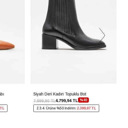
abı
Siyah Deri Kadın Topuklu Bot
G
%40
4.799,94 TL
7.999,90 TL
4
 TL
2.3.4. Ürüne %50 İndirim:
2.399,97 TL