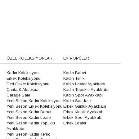
ÖZEL KOLEKSİYONLAR
EN POPÜLER
Kadın Koleksiyonu
Kadın Babet
Erkek Koleksiyonu
Kadın Terlik
Deri Ceket Koleksiyonu
Kadın Loafer Ayakkabı
Çanta & Aksesuar
Kadın Topuklu Ayakkabı
Garage Sale
Kadın Spor Ayakkabı
Yeni Sezon Kadın Koleksiyonu
Kadın Sandalet
Yeni Sezon Erkek Koleksiyonu
Erkek Günlük Ayakkabı
Yeni Sezon Kadın Babet
Erkek Klasik Ayakkabı
Yeni Sezon Kadın Loafer
Erkek Spor Ayakkabı
Yeni Sezon Kadın Topuklu
Erkek Loafer
Ayakkabı
Yeni Sezon Kadın Terlik