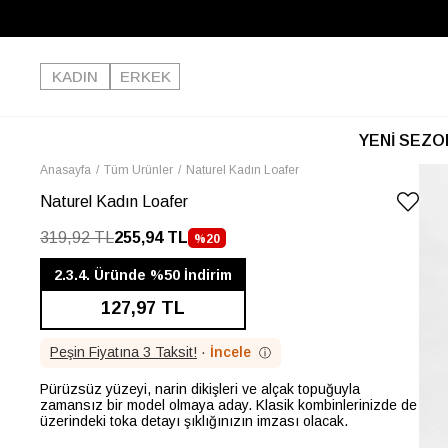
KADIN
ERKEK
YENİ SEZO
Anasayfa
Tüm Ürünler
Naturel Kadın Loafer
Naturel Kadın Loafer
319,92 TL
255,94 TL
%
20
İNDIRIM
2.3.4. Üründe %50 İndirim
127,97 TL
Peşin Fiyatına 3 Taksit!
·
İncele
ⓘ
Pürüzsüz yüzeyi, narin dikişleri ve alçak topuğuyla
zamansız bir model olmaya aday. Klasik kombinlerinizde de
üzerindeki toka detayı şıklığınızın imzası olacak.