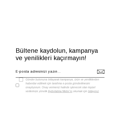
Bültene kaydolun, kampanya
ve yenilikleri kaçırmayın!
Gönder butonuna tıklayarak kampanya, ürün ve yeniliklerden
haberdar edilmek için tarafıma e-posta gönderilmesini
onaylıyorum. Onay vermeniz halinde işlenecek olan kişisel
verilerinize yönelik
Aydınlatma Metni'ni
okumak için
tıklayınız
.