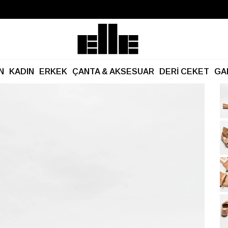
Büyük Yaz İndirimi Başladı!
Kargo Ücretsiz!
N
KADIN
ERKEK
ÇANTA & AKSESUAR
DERİ CEKET
GA