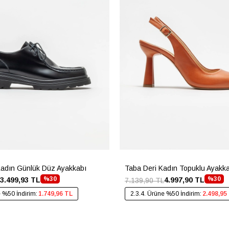
Kadın Günlük Düz Ayakkabı
Taba Deri Kadın Topuklu Ayakk
%30
%30
3.499,93 TL
4.997,90 TL
7.139,90 TL
e %50 İndirim:
1.749,96 TL
2.3.4. Ürüne %50 İndirim:
2.498,95