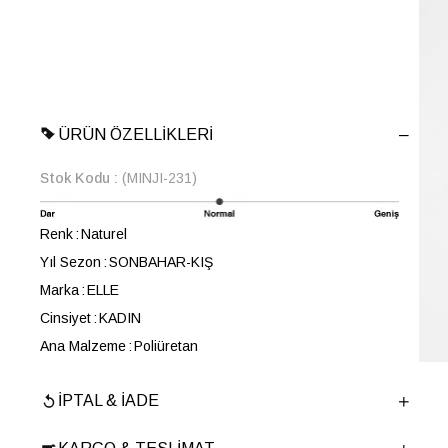
ÜRÜN ÖZELLIKLERI
Stok Kodu
(MINJI-231)
Renk
Naturel
Yıl Sezon
SONBAHAR-KIŞ
Marka
ELLE
Cinsiyet
KADIN
Ana Malzeme
Poliüretan
Astar Malzemesi
Poliüretan
İPTAL & İADE
Topuk Boyu
1.5 cm
Taban Malzemesi
TPU