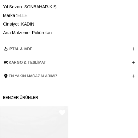
Yıl Sezon
SONBAHAR-KIŞ
Marka
ELLE
Cinsiyet
KADIN
Ana Malzeme
Poliüretan
Astar Malzemesi
Poliüretan
İPTAL & İADE
Topuk Boyu
1 cm
Taban Malzemesi
TPU
KARGO & TESLIMAT
Ürün Cinsi
Babet
Tema
Ruffles
EN YAKIN MAĞAZALARIMIZ
Menşei
TURKIYE
Ürün Grubu
AYAKKABI
BENZER ÜRÜNLER
İnternet Kategorisi
Babet/Loafer