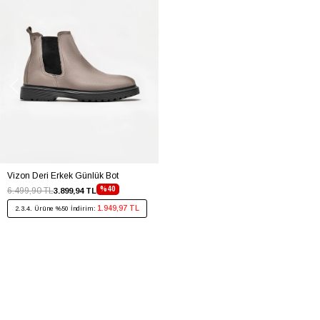
Vizon Deri Erkek Günlük Bot
%40
6.499,90 TL
3.899,94 TL
1.949,97 TL
2.3.4. Ürüne %50 İndirim: