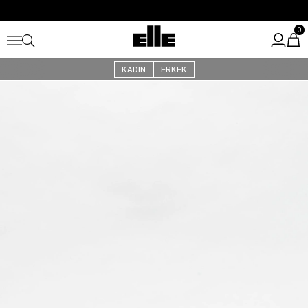
Büyük Yaz İndirimi Başladı!
Kargo Ücretsiz!
0
KADIN
ERKEK