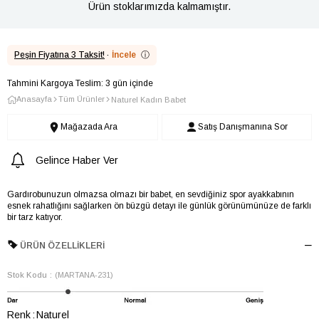
Ürün stoklarımızda kalmamıştır.
Peşin Fiyatına 3 Taksit!
·
İncele
ⓘ
Tahmini Kargoya Teslim: 3 gün içinde
Anasayfa
Tüm Ürünler
Naturel Kadın Babet
Mağazada Ara
Satış Danışmanına Sor
Gelince Haber Ver
Gardırobunuzun olmazsa olmazı bir babet, en sevdiğiniz spor ayakkabının
esnek rahatlığını sağlarken ön büzgü detayı ile günlük görünümünüze de farklı
bir tarz katıyor.
ÜRÜN ÖZELLIKLERI
Stok Kodu
(MARTANA-231)
Renk
Naturel