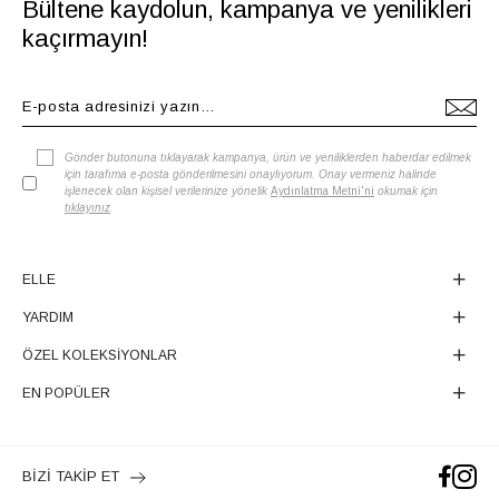
Bültene kaydolun, kampanya ve yenilikleri
kaçırmayın!
Gönder butonuna tıklayarak kampanya, ürün ve yeniliklerden haberdar edilmek
için tarafıma e-posta gönderilmesini onaylıyorum. Onay vermeniz halinde
işlenecek olan kişisel verilerinize yönelik
Aydınlatma Metni'ni
okumak için
tıklayınız
.
ELLE
YARDIM
ÖZEL KOLEKSİYONLAR
EN POPÜLER
BİZİ TAKİP ET