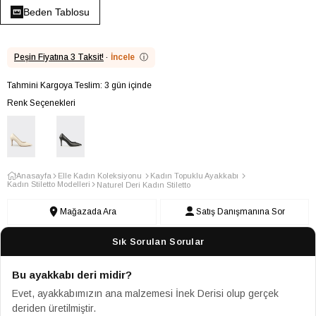
Beden Tablosu
Peşin Fiyatına 3 Taksit!
·
İncele
ⓘ
Tahmini Kargoya Teslim: 3 gün içinde
Renk Seçenekleri
Anasayfa
Elle Kadın Koleksiyonu
Kadın Topuklu Ayakkabı
Kadın Stiletto Modelleri
Naturel Deri Kadın Stiletto
Mağazada Ara
Satış Danışmanına Sor
Sık Sorulan Sorular
Bu ayakkabı deri midir?
Evet, ayakkabımızın ana malzemesi İnek Derisi olup gerçek
deriden üretilmiştir.