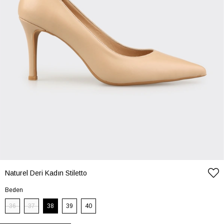
Naturel Deri Kadın Stiletto
Beden
36
37
38
39
40