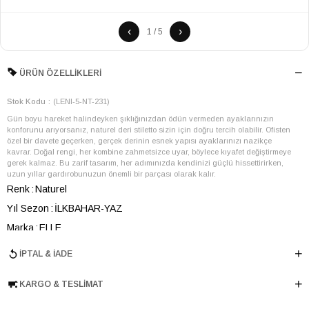
‹
›
1 / 5
ÜRÜN ÖZELLIKLERI
Stok Kodu
(LENI-5-NT-231)
Gün boyu hareket halindeyken şıklığınızdan ödün vermeden ayaklarınızın
konforunu arıyorsanız, naturel deri stiletto sizin için doğru tercih olabilir. Ofisten
özel bir davete geçerken, gerçek derinin esnek yapısı ayaklarınızı nazikçe
kavrar. Doğal rengi, her kombine zahmetsizce uyar, böylece kıyafet değiştirmeye
gerek kalmaz. Bu zarif tasarım, her adımınızda kendinizi güçlü hissettirirken,
uzun yıllar gardırobunuzun önemli bir parçası olarak kalır.
Renk
Naturel
Yıl Sezon
İLKBAHAR-YAZ
Marka
ELLE
Cinsiyet
KADIN
İPTAL & İADE
Ana Malzeme
İnek Derisi
KARGO & TESLIMAT
Astar Malzemesi
İnek Derisi
Topuk Boyu
8.5 cm