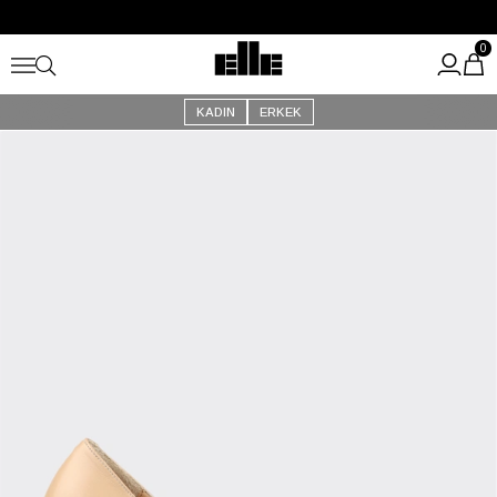
Büyük Yaz İndirimi Başladı!
Kargo Ücretsiz!
0
KADIN
ERKEK