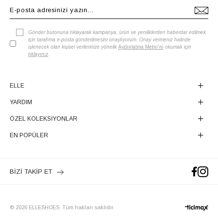
Gönder butonuna tıklayarak kampanya, ürün ve yeniliklerden haberdar edilmek
için tarafıma e-posta gönderilmesini onaylıyorum. Onay vermeniz halinde
işlenecek olan kişisel verilerinize yönelik
Aydınlatma Metni'ni
okumak için
tıklayınız
.
ELLE
YARDIM
ÖZEL KOLEKSİYONLAR
EN POPÜLER
BİZİ TAKİP ET
© 2026 ELLESHOES. Tüm hakları saklıdır.