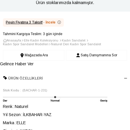
Ürün stoklarımızda kalmamıştır.
Peşin Fiyatına 3 Taksit!
·
İncele
ⓘ
Tahmini Kargoya Teslim: 3 gün içinde
Anasayfa
Elle Kadın Koleksiyonu
Kadın Sandalet
Kadın Spor Sandalet Modelleri
Naturel Deri Kadın Spor Sandalet
Mağazada Ara
Satış Danışmanına Sor
Gelince Haber Ver
ÜRÜN ÖZELLIKLERI
Stok Kodu
(BACHAR-1-231)
Renk
Naturel
Yıl Sezon
İLKBAHAR-YAZ
Marka
ELLE