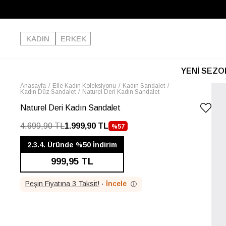
KADIN
ERKEK
YENİ SEZO
Anasayfa
Elle Kadın Koleksiyonu
Kadın Sandalet
Kadın Düz Sandalet
Naturel Deri Kadın Sandalet
Naturel Deri Kadın Sandalet
4.699,90 TL
1.999,90 TL
%
57
İNDIRIM
2.3.4. Üründe %50 İndirim
999,95 TL
Peşin Fiyatına 3 Taksit!
·
İncele
ⓘ