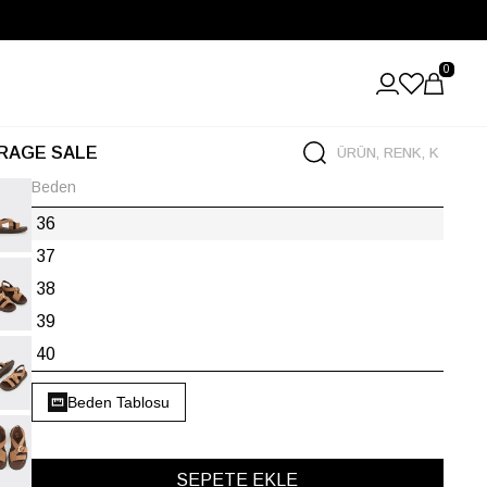
0
RAGE SALE
Beden
36
37
38
39
40
Beden Tablosu