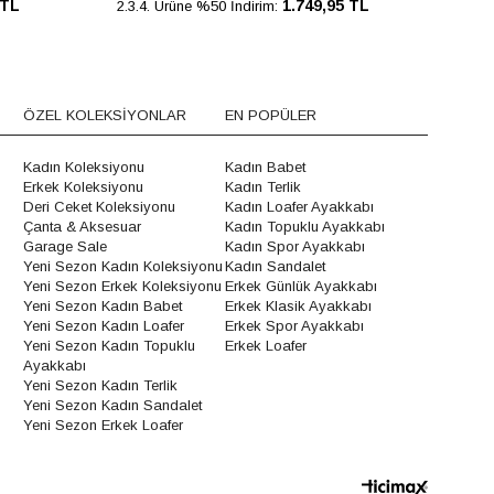
 TL
1.749,95 TL
2.3.4. Ürüne %50 İndirim:
2.3.
ÖZEL KOLEKSİYONLAR
EN POPÜLER
Kadın Koleksiyonu
Kadın Babet
Erkek Koleksiyonu
Kadın Terlik
Deri Ceket Koleksiyonu
Kadın Loafer Ayakkabı
Çanta & Aksesuar
Kadın Topuklu Ayakkabı
Garage Sale
Kadın Spor Ayakkabı
Yeni Sezon Kadın Koleksiyonu
Kadın Sandalet
Yeni Sezon Erkek Koleksiyonu
Erkek Günlük Ayakkabı
Yeni Sezon Kadın Babet
Erkek Klasik Ayakkabı
Yeni Sezon Kadın Loafer
Erkek Spor Ayakkabı
Yeni Sezon Kadın Topuklu
Erkek Loafer
Ayakkabı
Yeni Sezon Kadın Terlik
Yeni Sezon Kadın Sandalet
Yeni Sezon Erkek Loafer