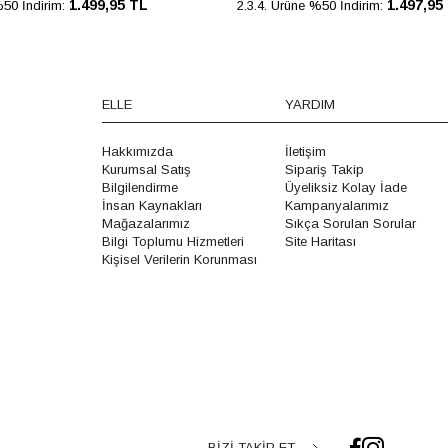
1.499,95 TL
1.497,95
%50 İndirim:
2.3.4. Ürüne %50 İndirim:
ELLE
YARDIM
Hakkımızda
İletişim
Kurumsal Satış
Sipariş Takip
Bilgilendirme
Üyeliksiz Kolay İade
İnsan Kaynakları
Kampanyalarımız
Mağazalarımız
Sıkça Sorulan Sorular
Bilgi Toplumu Hizmetleri
Site Haritası
Kişisel Verilerin Korunması
BİZİ TAKİP ET