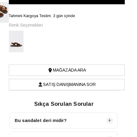
Tahmini Kargoya Teslim: 3 gün içinde
Renk Seçenekleri
MAĞAZADA ARA
SATIŞ DANIŞMANINA SOR
Sıkça Sorulan Sorular
Bu sandalet deri midir?
Evet, sandaletimizin ana malzemesi İnek Derisi olup