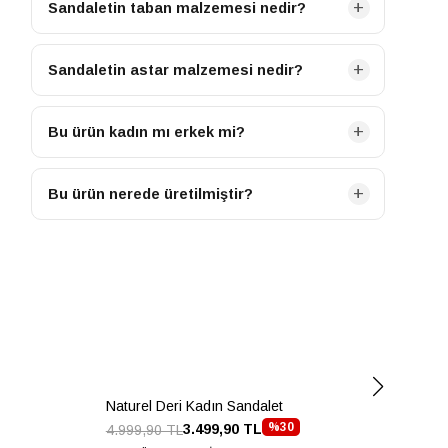
gerçek deriden üretilmiştir.
Sandaletin taban malzemesi nedir?
Sandaletimizin tabanı Termolight malzemeden
üretilmiştir.
Sandaletin astar malzemesi nedir?
Sandaletimizin iç astarı İnek Derisi malzemeden
üretilmiştir.
Bu ürün kadın mı erkek mi?
Bu ürün KADIN kategorisine ait bir modeldir.
Bu ürün nerede üretilmiştir?
Bu ürün TURKIYE menşeilidir.
Naturel Deri Kadın Sandalet
Nat
%30
3.499,90 TL
4.999,90 TL
5.6