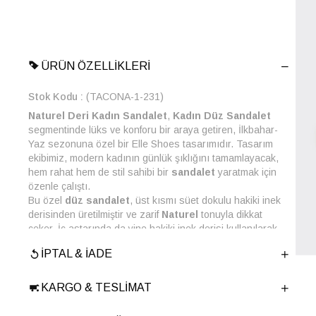
ÜRÜN ÖZELLIKLERI
Stok Kodu
(TACONA-1-231)
Naturel Deri Kadın Sandalet
,
Kadın Düz Sandalet
segmentinde lüks ve konforu bir araya getiren, İlkbahar-
Yaz sezonuna özel bir Elle Shoes tasarımıdır. Tasarım
ekibimiz, modern kadının günlük şıklığını tamamlayacak,
hem rahat hem de stil sahibi bir
sandalet
yaratmak için
özenle çalıştı.
Bu özel
düz sandalet
, üst kısmı süet dokulu hakiki inek
derisinden üretilmiştir ve zarif
Naturel
tonuyla dikkat
çeker. İç astarında da yine hakiki inek derisi kullanılarak
ayaklarınız için nefes alabilen, yumuşak bir dokunuş
İPTAL & İADE
sağlanmıştır. Ayarlanabilir altın rengi
tokalı
çapraz bant
tasarımı, hem estetik bir detay sunar hem de kişiye özel
bir uyum imkanı tanır. Kalın, platform tipi 3 cm
KARGO & TESLIMAT
yüksekliğindeki Termolight tabanı ve fuspet yapısı
sayesinde gün boyu süren benzersiz bir konfor ve