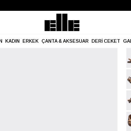
Büyük Yaz İndirimi Başladı!
Kargo Ücretsiz!
N
KADIN
ERKEK
ÇANTA & AKSESUAR
DERİ CEKET
GA