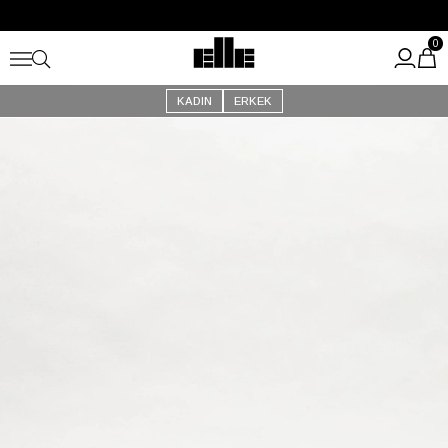
Büyük Yaz İndirimi Başladı!
Kargo Ücretsiz!
0
KADIN
ERKEK