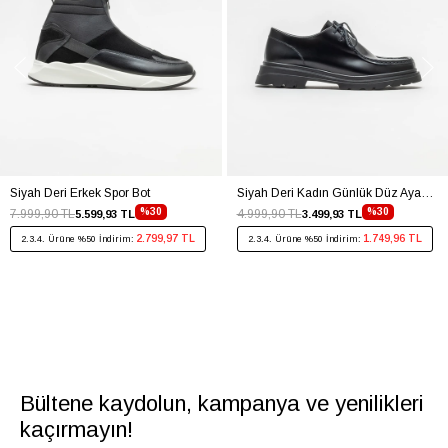
Siyah Deri Erkek Spor Bot
Siyah Deri Kadın Günlük Düz Ayakkabı
%30
%30
7.999,90 TL
4.999,90 TL
5.599,93 TL
3.499,93 TL
2.799,97 TL
1.749,96 TL
2.3.4. Ürüne %50 İndirim:
2.3.4. Ürüne %50 İndirim:
Bültene kaydolun, kampanya ve yenilikleri
kaçırmayın!