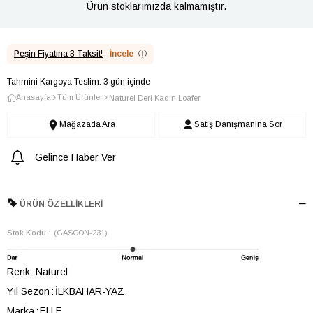
Ürün stoklarımızda kalmamıştır.
Peşin Fiyatına 3 Taksit!
·
İncele
ⓘ
Tahmini Kargoya Teslim: 3 gün içinde
Anasayfa
Tüm Ürünler
Naturel Deri Kadın Loafer
Mağazada Ara
Satış Danışmanına Sor
Gelince Haber Ver
ÜRÜN ÖZELLIKLERI
Stok Kodu
(GASCON-231)
Renk
Naturel
Yıl Sezon
İLKBAHAR-YAZ
Marka
ELLE