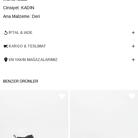
Cinsiyet
KADIN
Ana Malzeme
Deri
Topuk Boyu
1.5 cm
İPTAL & İADE
Taban Malzemesi
TPU
Ürün Cinsi
Loafer
KARGO & TESLIMAT
Tema
Ruffles
Menşei
TURKIYE
EN YAKIN MAĞAZALARIMIZ
Ürün Grubu
AYAKKABI
BENZER ÜRÜNLER