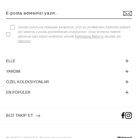
Gönder butonuna tıklayarak kampanya, ürün ve yeniliklerden haberdar edilmek
için tarafıma e-posta gönderilmesini onaylıyorum. Onay vermeniz halinde
işlenecek olan kişisel verilerinize yönelik
Aydınlatma Metni'ni
okumak için
tıklayınız
.
ELLE
YARDIM
ÖZEL KOLEKSİYONLAR
EN POPÜLER
BİZİ TAKİP ET