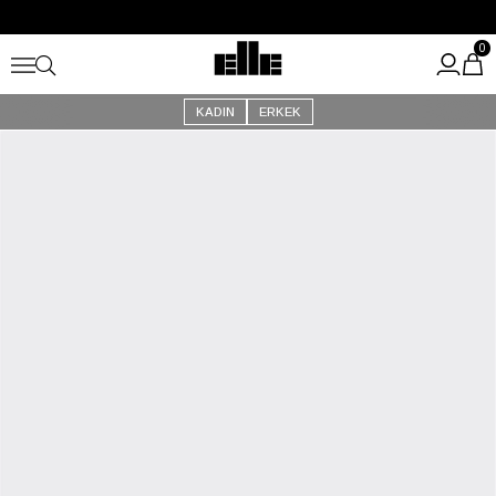
Büyük Yaz İndirimi Başladı!
Kargo Ücretsiz!
0
KADIN
ERKEK