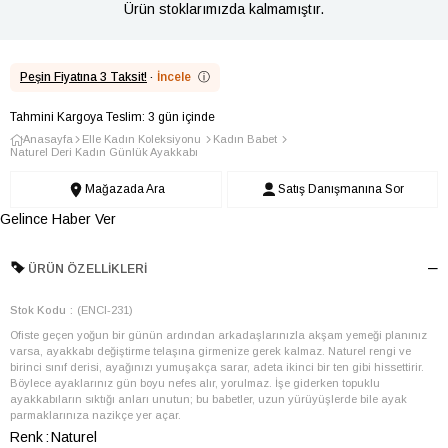
Ürün stoklarımızda kalmamıştır.
Peşin Fiyatına 3 Taksit!
·
İncele
ⓘ
Tahmini Kargoya Teslim: 3 gün içinde
Anasayfa
Elle Kadın Koleksiyonu
Kadın Babet
Naturel Deri Kadın Günlük Ayakkabı
Mağazada Ara
Satış Danışmanına Sor
Gelince Haber Ver
ÜRÜN ÖZELLIKLERI
Stok Kodu
(ENCI-231)
Ofiste geçen yoğun bir günün ardından arkadaşlarınızla akşam yemeği planınız
varsa, ayakkabı değiştirme telaşına girmenize gerek kalmaz. Naturel rengi ve
birinci sınıf derisi, ayağınızı yumuşakça sarar, adeta ikinci bir ten gibi hissettirir.
Böylece ayaklarınız gün boyu nefes alır, yorulmaz. İşe giderken topuklu
ayakkabıların sıktığı anları unutun; bu babetler, uzun yürüyüşlerde bile ayak
parmaklarınıza nazikçe yer açar.
Renk
Naturel