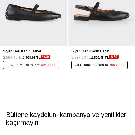
Siyah Deri Kadın Babet
Siyah Deri Kadın Babet
%30
%30
2.569,90 TL
2.284,90 TL
1.798,93 TL
1.599,43 TL
899,47 TL
799,72 TL
2.3.4. Ürüne %50 İndirim:
2.3.4. Ürüne %50 İndirim:
Bültene kaydolun, kampanya ve yenilikleri
kaçırmayın!