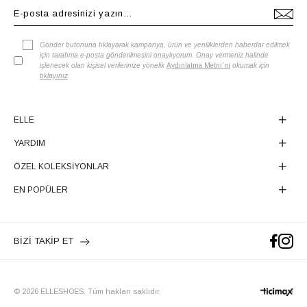
Gönder butonuna tıklayarak kampanya, ürün ve yeniliklerden haberdar edilmek
için tarafıma e-posta gönderilmesini onaylıyorum. Onay vermeniz halinde
işlenecek olan kişisel verilerinize yönelik
Aydınlatma Metni'ni
okumak için
tıklayınız
.
ELLE
YARDIM
ÖZEL KOLEKSİYONLAR
EN POPÜLER
BİZİ TAKİP ET
© 2026 ELLESHOES. Tüm hakları saklıdır.