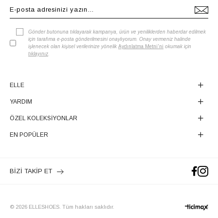
Gönder butonuna tıklayarak kampanya, ürün ve yeniliklerden haberdar edilmek
için tarafıma e-posta gönderilmesini onaylıyorum. Onay vermeniz halinde
işlenecek olan kişisel verilerinize yönelik
Aydınlatma Metni'ni
okumak için
tıklayınız
.
ELLE
YARDIM
ÖZEL KOLEKSİYONLAR
EN POPÜLER
BİZİ TAKİP ET
© 2026 ELLESHOES. Tüm hakları saklıdır.