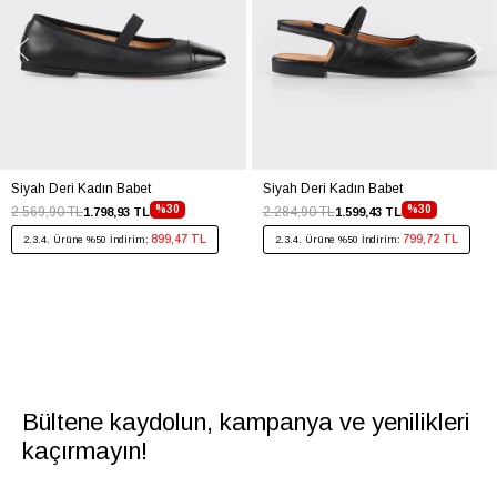
Siyah Deri Kadın Babet
Siyah Deri Kadın Babet
%30
%30
2.569,90 TL
2.284,90 TL
1.798,93 TL
1.599,43 TL
899,47 TL
799,72 TL
2.3.4. Ürüne %50 İndirim:
2.3.4. Ürüne %50 İndirim:
Bültene kaydolun, kampanya ve yenilikleri
kaçırmayın!