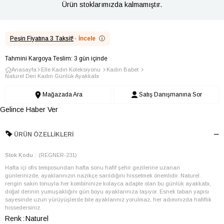
Ürün stoklarımızda kalmamıştır.
Peşin Fiyatına 3 Taksit!
·
İncele
ⓘ
Tahmini Kargoya Teslim: 3 gün içinde
Anasayfa
Elle Kadın Koleksiyonu
Kadın Babet
Naturel Deri Kadın Günlük Ayakkabı
Mağazada Ara
Satış Danışmanına Sor
Gelince Haber Ver
ÜRÜN ÖZELLIKLERI
Stok Kodu
(REGNER-231)
Hafta içi ofis temposundan hafta sonu hafif şehir gezilerine uzanan
günlerinizde, ayaklarınızın nazikçe sarıldığını hissetmek önemlidir. Naturel
rengin sakin tonuyla her kombininize kolayca adapte olan bu günlük ayakkabı,
doğal derinin yumuşaklığını gün boyu ayaklarınıza taşıyor. Esnek taban yapısı
sayesinde uzun yürüyüşlerde bile ayaklarınız yorulmaz, her adımınızda hafiflik
hissedersiniz.
Renk
Naturel