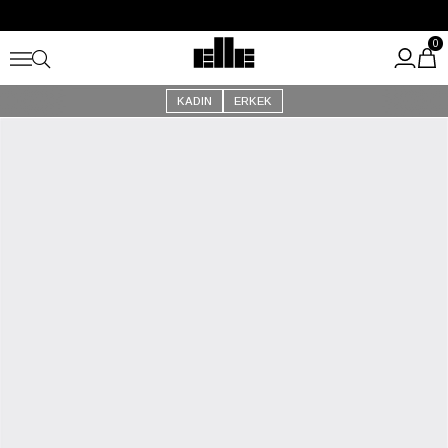
Büyük Yaz İndirimi Başladı!
Kargo Ücretsiz!
0
KADIN
ERKEK