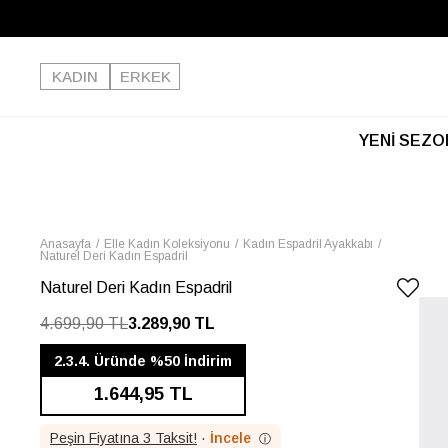
KADIN
ERKEK
YENİ SEZO
Anasayfa
Elle Kadın Koleksiyonu
Kadın Espadril Ayakkabı
Naturel Deri Kadın Espadril
Naturel Deri Kadın Espadril
4.699,90 TL
3.289,90 TL
2.3.4. Üründe %50 İndirim
1.644,95 TL
Peşin Fiyatına 3 Taksit!
·
İncele
ⓘ