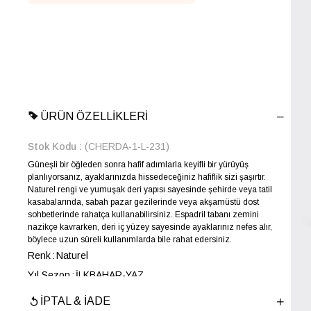
ÜRÜN ÖZELLIKLERI
Stok Kodu
(CHERDA-1-L-231)
Güneşli bir öğleden sonra hafif adımlarla keyifli bir yürüyüş
planlıyorsanız, ayaklarınızda hissedeceğiniz hafiflik sizi şaşırtır.
Naturel rengi ve yumuşak deri yapısı sayesinde şehirde veya tatil
kasabalarında, sabah pazar gezilerinde veya akşamüstü dost
sohbetlerinde rahatça kullanabilirsiniz. Espadril tabanı zemini
nazikçe kavrarken, deri iç yüzey sayesinde ayaklarınız nefes alır,
böylece uzun süreli kullanımlarda bile rahat edersiniz.
Renk
Naturel
Yıl Sezon
İLKBAHAR-YAZ
Marka
ELLE
İPTAL & İADE