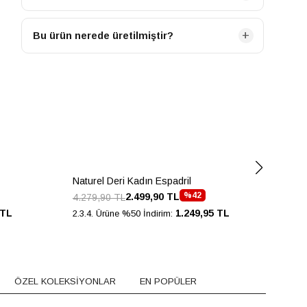
Bu ürün KADIN kategorisine ait bir modeldir.
Bu ürün nerede üretilmiştir?
Bu ürün TURKIYE menşeilidir.
Naturel Deri Kadın Espadril
Nat
%42
2.499,90 TL
4.279,90 TL
4.6
 TL
1.249,95 TL
2.3.4. Ürüne %50 İndirim:
2.3.
ÖZEL KOLEKSİYONLAR
EN POPÜLER