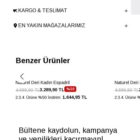
Cinsiyet
KADIN
Ana Malzeme
İnek Derisi-Tekstil
KARGO & TESLIMAT
Astar Malzemesi
Tekstil
EN YAKIN MAĞAZALARIMIZ
Topuk Boyu
2 cm
Taban Malzemesi
TPU
Ürün Cinsi
Düz
Taban Yüksekliği
2 cm
Benzer Ürünler
Menşei
TURKIYE
Ürün Grubu
AYAKKABI
Naturel Deri Kadın Espadril
Naturel Deri
%30
3.289,90 TL
4.699,90 TL
4.699,90 TL
1.644,95 TL
2.3.4. Ürüne %50 İndirim:
2.3.4. Ürüne 
Bültene kaydolun, kampanya
ve yenilikleri kaçırmayın!