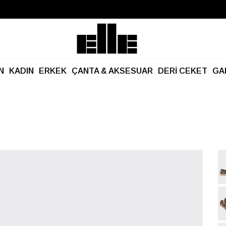
Büyük Yaz İndirimi Başladı!
Kargo Ücretsiz!
N
KADIN
ERKEK
ÇANTA & AKSESUAR
DERİ CEKET
GA