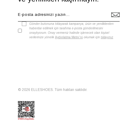
Gönder butonuna tıklayarak kampanya, ürün ve yeniliklerden
haberdar edilmek için tarafıma e-posta gönderilmesini
onaylıyorum. Onay vermeniz halinde işlenecek olan kişisel
verilerinize yönelik
Aydınlatma Metni'ni
okumak için
tıklayınız
.
© 2026 ELLESHOES. Tüm hakları saklıdır.