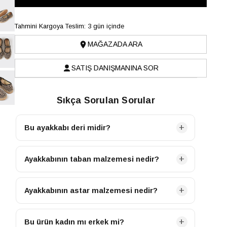
Tahmini Kargoya Teslim: 3 gün içinde
MAĞAZADA ARA
SATIŞ DANIŞMANINA SOR
Sıkça Sorulan Sorular
Bu ayakkabı deri midir?
Evet, ayakkabımızın ana malzemesi İnek Derisi-
Tekstil olup gerçek deriden üretilmiştir.
Ayakkabının taban malzemesi nedir?
Ayakkabımızın tabanı TPU malzemeden üretilmiştir.
Ayakkabının astar malzemesi nedir?
Ayakkabımızın iç astarı Tekstil malzemeden
üretilmiştir.
Bu ürün kadın mı erkek mi?