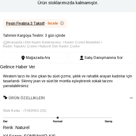
Ürün stoklarımızda kalmamıştır.
Peşin Fiyatına 3 Taksit!
·
İncele
ⓘ
Tahmini Kargoya Teslim: 3 gün içinde
Anasayfa
Elle Kadın Koleksiyonu
Kadın Çizme Modelleri
Kadın Topuklu Çizme
Naturel Deri Kadın Çizme
Mağazada Ara
Satış Danışmanına Sor
Gelince Haber Ver
Western tarzı ile öne çıkan bu süet çizme, şıklık ve rahatlık arayan kadınlar için
tasarlandı. Skinny jean ve süet bir montla eşleştirerek sokak tarzını
yansıtabilirsiniz.
ÜRÜN ÖZELLIKLERI
Stok Kodu
(THERNO-231)
Renk
Naturel
Yıl Sezon
SONBAHAR-KIŞ