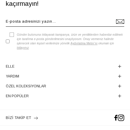
kaçırmayın!
Gönder butonuna tıklayarak kampanya, ürün ve yeniliklerden haberdar edilmek
için tarafıma e-posta gönderilmesini onaylıyorum. Onay vermeniz halinde
işlenecek olan kişisel verilerinize yönelik
Aydınlatma Metni'ni
okumak için
tıklayınız
.
ELLE
YARDIM
ÖZEL KOLEKSİYONLAR
EN POPÜLER
BİZİ TAKİP ET