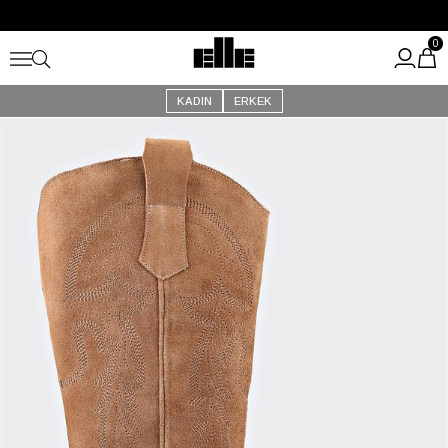
Büyük Yaz İndirimi Başladı!
Kargo Ücretsiz!
0
KADIN
ERKEK