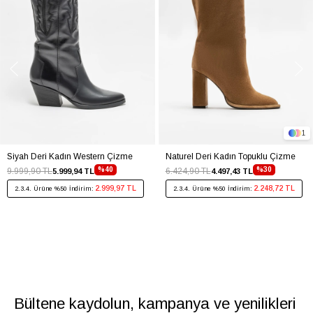
1
Siyah Deri Kadın Western Çizme
Naturel Deri Kadın Topuklu Çizme
%40
%30
9.999,90 TL
6.424,90 TL
5.999,94 TL
4.497,43 TL
2.999,97 TL
2.248,72 TL
2.3.4. Ürüne %50 İndirim:
2.3.4. Ürüne %50 İndirim:
Bültene kaydolun, kampanya ve yenilikleri