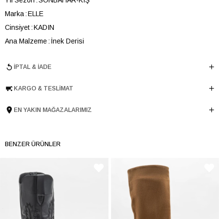
Marka
ELLE
Cinsiyet
KADIN
Ana Malzeme
İnek Derisi
Astar Malzemesi
Tekstil-Keçi Derisi
İPTAL & İADE
Topuk Boyu
5 cm
Taban Malzemesi
Kauçuk
KARGO & TESLIMAT
Ürün Cinsi
Western
Menşei
TURKIYE
EN YAKIN MAĞAZALARIMIZ
Ürün Grubu
CIZME
İnternet Kategorisi
WESTERN
BENZER ÜRÜNLER