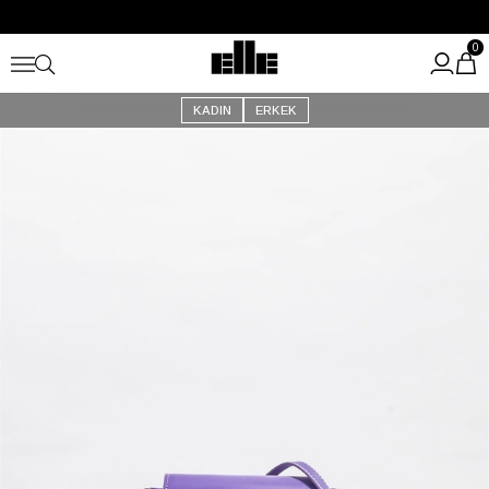
Büyük Yaz İndirimi Başladı!
Kargo Ücretsiz!
0
KADIN
ERKEK