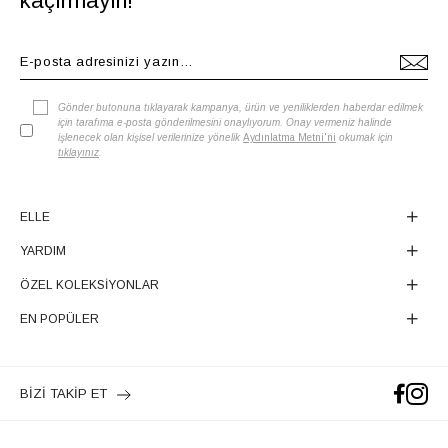
kaçırmayın!
Gönder butonuna tıklayarak kampanya, ürün ve yeniliklerden haberdar edilmek
için tarafıma e-posta gönderilmesini onaylıyorum. Onay vermeniz halinde
işlenecek olan kişisel verilerinize yönelik
Aydınlatma Metni'ni
okumak için
tıklayınız
.
ELLE
YARDIM
ÖZEL KOLEKSİYONLAR
EN POPÜLER
BİZİ TAKİP ET