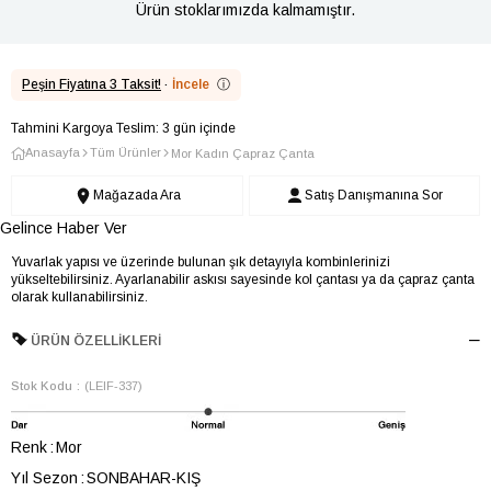
Ürün stoklarımızda kalmamıştır.
Peşin Fiyatına 3 Taksit!
·
İncele
ⓘ
Tahmini Kargoya Teslim: 3 gün içinde
Anasayfa
Tüm Ürünler
Mor Kadın Çapraz Çanta
Mağazada Ara
Satış Danışmanına Sor
Gelince Haber Ver
Yuvarlak yapısı ve üzerinde bulunan şık detayıyla kombinlerinizi
yükseltebilirsiniz. Ayarlanabilir askısı sayesinde kol çantası ya da çapraz çanta
olarak kullanabilirsiniz.
ÜRÜN ÖZELLIKLERI
Stok Kodu
(LEIF-337)
Renk
Mor
Yıl Sezon
SONBAHAR-KIŞ