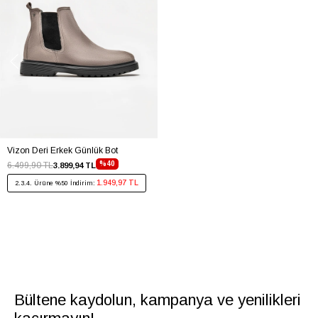
Vizon Deri Erkek Günlük Bot
%40
6.499,90 TL
3.899,94 TL
1.949,97 TL
2.3.4. Ürüne %50 İndirim:
Bültene kaydolun, kampanya ve yenilikleri