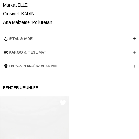
Marka
ELLE
Cinsiyet
KADIN
Ana Malzeme
Poliüretan
Astar Malzemesi
Tekstil
İPTAL & İADE
En
21 cm
Boy
18 cm
KARGO & TESLIMAT
Derinlik
7 cm
Ürün Cinsi
Çapraz Çanta
EN YAKIN MAĞAZALARIMIZ
Tema
Luxury
Menşei
TURKIYE
BENZER ÜRÜNLER
Ürün Grubu
CANTA