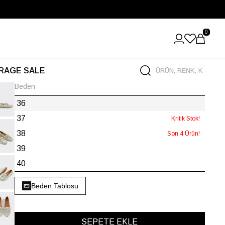
0
RAGE SALE
Beden
36
37
Kritik Stok!
38
Son 4 Ürün!
39
40
Beden Tablosu