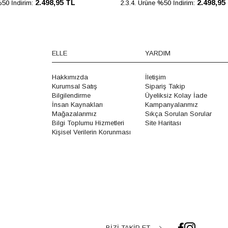
2.498,95 TL
2.498,95
%50 İndirim:
2.3.4. Ürüne %50 İndirim:
ELLE
YARDIM
Hakkımızda
İletişim
Kurumsal Satış
Sipariş Takip
Bilgilendirme
Üyeliksiz Kolay İade
İnsan Kaynakları
Kampanyalarımız
Mağazalarımız
Sıkça Sorulan Sorular
Bilgi Toplumu Hizmetleri
Site Haritası
Kişisel Verilerin Korunması
BİZİ TAKİP ET