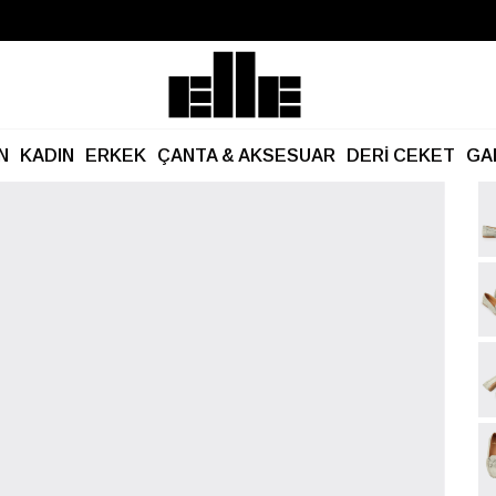
Büyük Yaz İndirimi Başladı!
Kargo Ücretsiz!
N
KADIN
ERKEK
ÇANTA & AKSESUAR
DERİ CEKET
GA