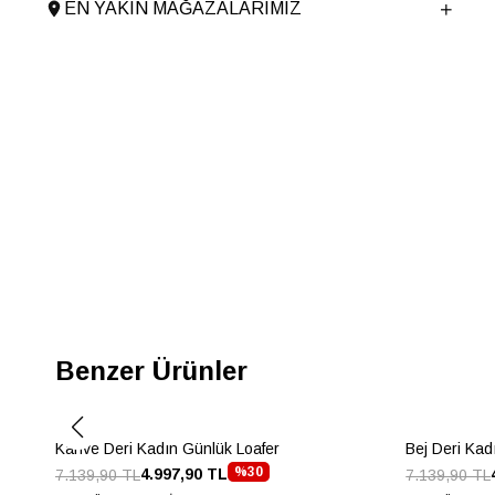
Astar Malzemesi
Poliüretan
EN YAKIN MAĞAZALARIMIZ
Topuk Boyu
1 cm
Taban Malzemesi
TERMO
Ürün Cinsi
Driver
Taban Yüksekliği
1 cm
Menşei
TURKIYE
Ürün Grubu
AYAKKABI
Benzer Ürünler
Kahve Deri Kadın Günlük Loafer
Bej Deri Kad
%30
4.997,90 TL
7.139,90 TL
7.139,90 TL