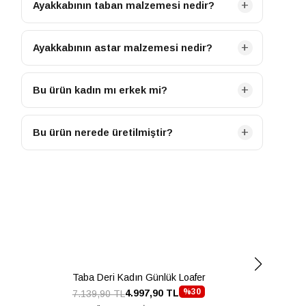
gerçek deriden üretilmiştir.
Ayakkabının taban malzemesi nedir?
Ayakkabımızın tabanı TERMO malzemeden
üretilmiştir.
Ayakkabının astar malzemesi nedir?
Ayakkabımızın iç astarı Poliüretan malzemeden
üretilmiştir.
Bu ürün kadın mı erkek mi?
Bu ürün KADIN kategorisine ait bir modeldir.
Bu ürün nerede üretilmiştir?
Bu ürün TURKIYE menşeilidir.
Taba Deri Kadın Günlük Loafer
Siy
%30
4.997,90 TL
7.139,90 TL
5.9