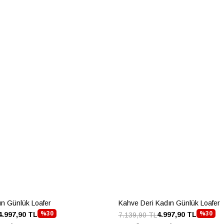
ın Günlük Loafer
Kahve Deri Kadın Günlük Loafer
%30
%30
4.997,90 TL
4.997,90 TL
7.139,90 TL