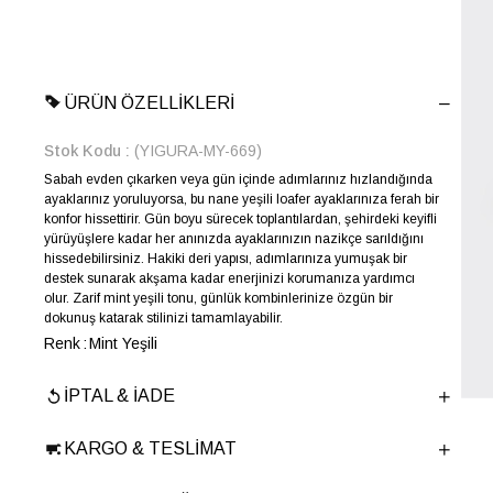
ÜRÜN ÖZELLIKLERI
Stok Kodu
(YIGURA-MY-669)
Sabah evden çıkarken veya gün içinde adımlarınız hızlandığında
ayaklarınız yoruluyorsa, bu nane yeşili loafer ayaklarınıza ferah bir
konfor hissettirir. Gün boyu sürecek toplantılardan, şehirdeki keyifli
yürüyüşlere kadar her anınızda ayaklarınızın nazikçe sarıldığını
hissedebilirsiniz. Hakiki deri yapısı, adımlarınıza yumuşak bir
destek sunarak akşama kadar enerjinizi korumanıza yardımcı
olur. Zarif mint yeşili tonu, günlük kombinlerinize özgün bir
dokunuş katarak stilinizi tamamlayabilir.
Renk
Mint Yeşili
Yıl Sezon
İLKBAHAR-YAZ
İPTAL & İADE
Marka
ELLE
Cinsiyet
KADIN
KARGO & TESLIMAT
Ana Malzeme
İnek Derisi