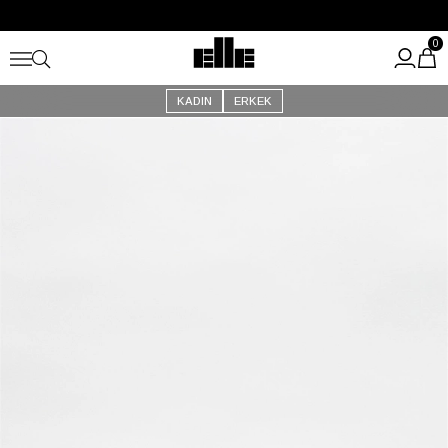
Büyük Yaz İndirimi Başladı!
Kargo Ücretsiz!
0
KADIN
ERKEK