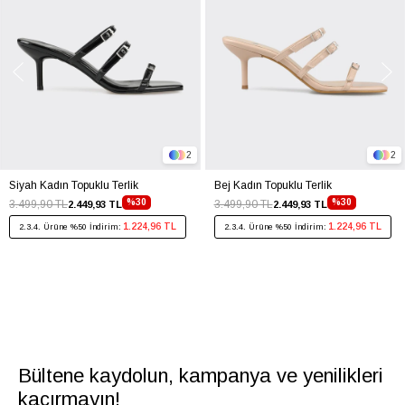
2
2
Siyah Kadın Topuklu Terlik
Bej Kadın Topuklu Terlik
%30
%30
3.499,90 TL
3.499,90 TL
2.449,93 TL
2.449,93 TL
1.224,96 TL
1.224,96 TL
2.3.4. Ürüne %50 İndirim:
2.3.4. Ürüne %50 İndirim:
Bültene kaydolun, kampanya ve yenilikleri
kaçırmayın!