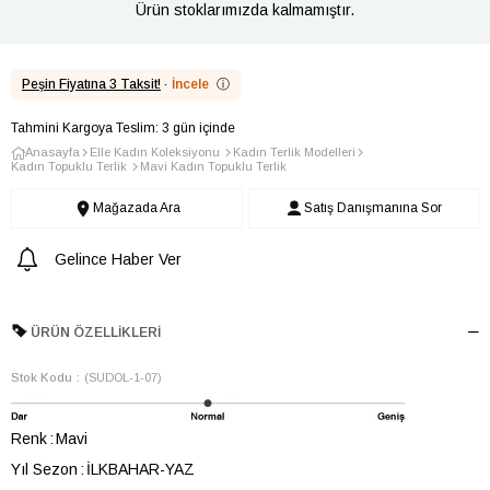
Ürün stoklarımızda kalmamıştır.
Peşin Fiyatına 3 Taksit!
·
İncele
ⓘ
Tahmini Kargoya Teslim: 3 gün içinde
Anasayfa
Elle Kadın Koleksiyonu
Kadın Terlik Modelleri
Kadın Topuklu Terlik
Mavi Kadın Topuklu Terlik
Mağazada Ara
Satış Danışmanına Sor
Gelince Haber Ver
ÜRÜN ÖZELLIKLERI
Stok Kodu
(SUDOL-1-07)
Renk
Mavi
Yıl Sezon
İLKBAHAR-YAZ