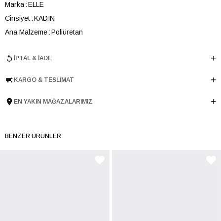
Marka
ELLE
Cinsiyet
KADIN
Ana Malzeme
Poliüretan
Topuk Boyu
8 cm
İPTAL & İADE
Taban Malzemesi
Microlight
Ürün Cinsi
Günlük Topuklu
KARGO & TESLIMAT
Tema
Positive
Menşei
TURKIYE
EN YAKIN MAĞAZALARIMIZ
Ürün Grubu
TERLIK
BENZER ÜRÜNLER