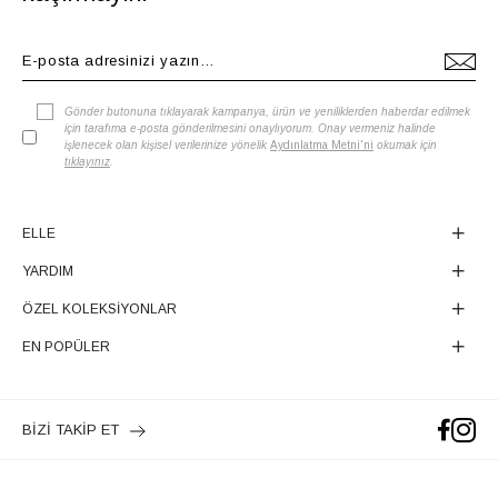
Gönder butonuna tıklayarak kampanya, ürün ve yeniliklerden haberdar edilmek
için tarafıma e-posta gönderilmesini onaylıyorum. Onay vermeniz halinde
işlenecek olan kişisel verilerinize yönelik
Aydınlatma Metni'ni
okumak için
tıklayınız
.
ELLE
YARDIM
ÖZEL KOLEKSİYONLAR
EN POPÜLER
BİZİ TAKİP ET