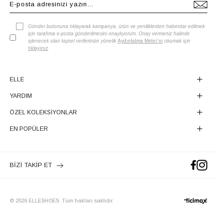
Gönder butonuna tıklayarak kampanya, ürün ve yeniliklerden haberdar edilmek
için tarafıma e-posta gönderilmesini onaylıyorum. Onay vermeniz halinde
işlenecek olan kişisel verilerinize yönelik
Aydınlatma Metni'ni
okumak için
tıklayınız
.
ELLE
YARDIM
ÖZEL KOLEKSİYONLAR
EN POPÜLER
BİZİ TAKİP ET
© 2026 ELLESHOES. Tüm hakları saklıdır.