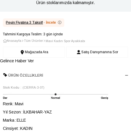
Ürün stoklarımızda kalmamıştır.
Peşin Fiyatına 3 Taksit!
·
İncele
ⓘ
Tahmini Kargoya Teslim: 3 gün içinde
Anasayfa
Tüm Ürünler
Mavi Kadın Spor Ayakkabı
Mağazada Ara
Satış Danışmanına Sor
Gelince Haber Ver
ÜRÜN ÖZELLIKLERI
Stok Kodu
(CIERRA-3-07)
Renk
Mavi
Yıl Sezon
İLKBAHAR-YAZ
Marka
ELLE
Cinsiyet
KADIN