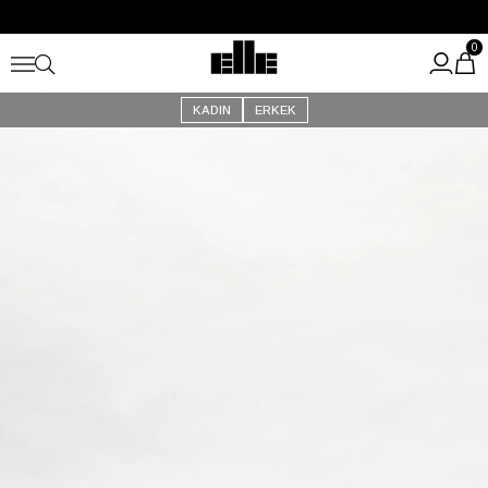
Büyük Yaz İndirimi Başladı!
Kargo Ücretsiz!
0
KADIN
ERKEK