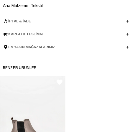
Ana Malzeme
Tekstil
Topuk Boyu
3.5 cm
İPTAL & İADE
Taban Malzemesi
Poliüretan
Ürün Cinsi
Retro
KARGO & TESLIMAT
Taban Yüksekliği
3.5 cm
Menşei
TURKIYE
EN YAKIN MAĞAZALARIMIZ
Ürün Grubu
AYAKKABI
İnternet Kategorisi
Spor Ayakkabı
BENZER ÜRÜNLER