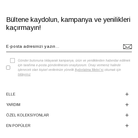
Bültene kaydolun, kampanya ve yenilikleri
kaçırmayın!
Gönder butonuna tıklayarak kampanya, ürün ve yeniliklerden haberdar edilmek
için tarafıma e-posta gönderilmesini onaylıyorum. Onay vermeniz halinde
işlenecek olan kişisel verilerinize yönelik
Aydınlatma Metni'ni
okumak için
tıklayınız
.
ELLE
YARDIM
ÖZEL KOLEKSİYONLAR
EN POPÜLER