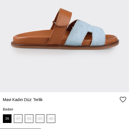
Mavi Kadın Düz Terlik
Beden
36
37
38
39
40