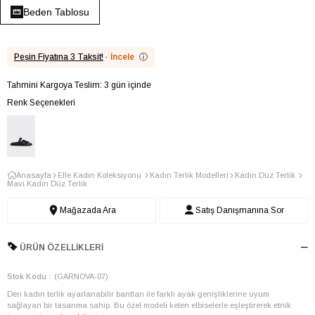
Beden Tablosu
Peşin Fiyatına 3 Taksit!
·
İncele
ⓘ
Tahmini Kargoya Teslim: 3 gün içinde
Renk Seçenekleri
Anasayfa
Elle Kadın Koleksiyonu
Kadın Terlik Modelleri
Kadın Düz Terlik
Mavi Kadın Düz Terlik
Mağazada Ara
Satış Danışmanına Sor
ÜRÜN ÖZELLIKLERI
Stok Kodu
(GARNOVA-07)
Deri kadın terlik ayarlanabilir bantları ile farklı ayak genişliklerine uyum
sağlayan bir tasarıma sahip. Bu özel modeli keten elbiselerle eşleştirerek etnik