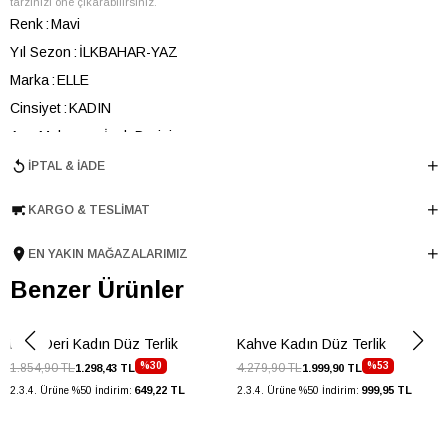
tarzınızı öne çıkarabilirsiniz.
Renk
Mavi
Yıl Sezon
İLKBAHAR-YAZ
Marka
ELLE
Cinsiyet
KADIN
Ana Malzeme
İnek Derisi
Astar Malzemesi
İnek Derisi
İPTAL & İADE
Topuk Boyu
1 cm
KARGO & TESLIMAT
Taban Malzemesi
TPU
Ürün Cinsi
Düz
EN YAKIN MAĞAZALARIMIZ
Taban Yüksekliği
1 cm
Benzer Ürünler
Menşei
TURKIYE
Ürün Grubu
TERLIK
Mavi Deri Kadın Düz Terlik
Kahve Kadın Düz Terlik
%30
%53
1.854,90 TL
4.279,90 TL
1.298,43 TL
1.999,90 TL
649,22 TL
999,95 TL
2.3.4. Ürüne %50 İndirim:
2.3.4. Ürüne %50 İndirim: