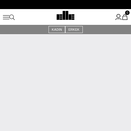
Büyük Yaz İndirimi Başladı!
Kargo Ücretsiz!
0
KADIN
ERKEK