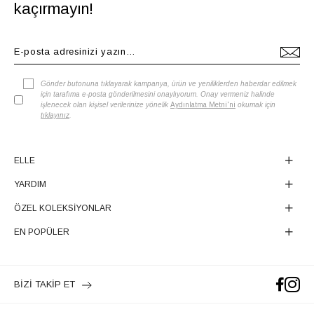
kaçırmayın!
Gönder butonuna tıklayarak kampanya, ürün ve yeniliklerden haberdar edilmek
için tarafıma e-posta gönderilmesini onaylıyorum. Onay vermeniz halinde
işlenecek olan kişisel verilerinize yönelik
Aydınlatma Metni'ni
okumak için
tıklayınız
.
ELLE
YARDIM
ÖZEL KOLEKSİYONLAR
EN POPÜLER
BİZİ TAKİP ET