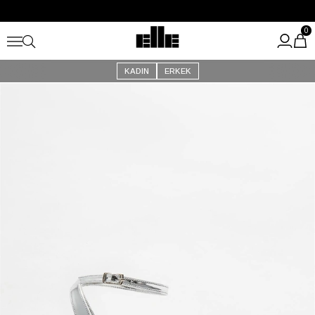
Büyük Yaz İndirimi Başladı!
Kargo Ücretsiz!
0
KADIN
ERKEK