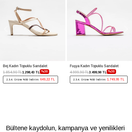
Bej Kadın Topuklu Sandalet
Fuşya Kadın Topuklu Sandalet
%30
%30
1.854,90 TL
4.999,90 TL
1.298,43 TL
3.499,90 TL
649,22 TL
1.749,95 TL
2.3.4. Ürüne %50 İndirim:
2.3.4. Ürüne %50 İndirim:
Bültene kaydolun, kampanya ve yenilikleri