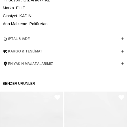
Marka
ELLE
Cinsiyet
KADIN
Ana Malzeme
Poliüretan
Astar Malzemesi
Poliüretan
İPTAL & İADE
Topuk Boyu
8 cm
Taban Malzemesi
Microlight
KARGO & TESLIMAT
Ürün Cinsi
Günlük Topuklu
Menşei
TURKIYE
EN YAKIN MAĞAZALARIMIZ
Ürün Grubu
SANDALET
BENZER ÜRÜNLER