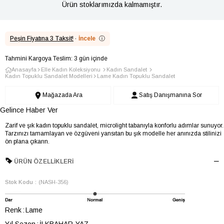
Ürün stoklarımızda kalmamıştır.
Peşin Fiyatına 3 Taksit!
·
İncele
ⓘ
Tahmini Kargoya Teslim: 3 gün içinde
Anasayfa
Elle Kadın Koleksiyonu
Kadın Sandalet
Kadın Topuklu Sandalet Modelleri
Lame Kadın Topuklu Sandalet
Mağazada Ara
Satış Danışmanına Sor
Gelince Haber Ver
Zarif ve şık kadın topuklu sandalet, microlight tabanıyla konforlu adımlar sunuyor.
Tarzınızı tamamlayan ve özgüveni yansıtan bu şık modelle her anınızda stilinizi
ön plana çıkarın.
ÜRÜN ÖZELLIKLERI
Stok Kodu
(NASH-356)
Renk
Lame
Yıl Sezon
İLKBAHAR-YAZ