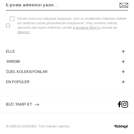
Gönder butonuna tıklayarak kampanya, ürün ve yeniliklerden haberdar edilmek
için tarafıma e-posta gönderilmesini onaylıyorum. Onay vermeniz halinde
işlenecek olan kişisel verilerinize yönelik
Aydınlatma Metni'ni
okumak için
tıklayınız
.
ELLE
YARDIM
ÖZEL KOLEKSİYONLAR
EN POPÜLER
BİZİ TAKİP ET
© 2026 ELLESHOES. Tüm hakları saklıdır.