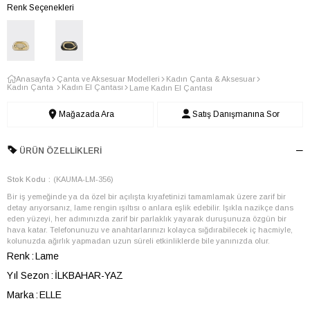
Renk Seçenekleri
Anasayfa
Çanta ve Aksesuar Modelleri
Kadın Çanta & Aksesuar
Kadın Çanta
Kadın El Çantası
Lame Kadın El Çantası
Mağazada Ara
Satış Danışmanına Sor
ÜRÜN ÖZELLIKLERI
Stok Kodu
(KAUMA-LM-356)
Bir iş yemeğinde ya da özel bir açılışta kıyafetinizi tamamlamak üzere zarif bir
detay arıyorsanız, lame rengin ışıltısı o anlara eşlik edebilir. Işıkla nazikçe dans
eden yüzeyi, her adımınızda zarif bir parlaklık yayarak duruşunuza özgün bir
hava katar. Telefonunuzu ve anahtarlarınızı kolayca sığdırabilecek iç hacmiyle,
kolunuzda ağırlık yapmadan uzun süreli etkinliklerde bile yanınızda olur.
Renk
Lame
Yıl Sezon
İLKBAHAR-YAZ
Marka
ELLE