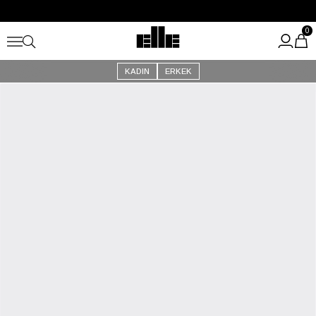
Büyük Yaz İndirimi Başladı!
Kargo Ücretsiz!
0
KADIN
ERKEK