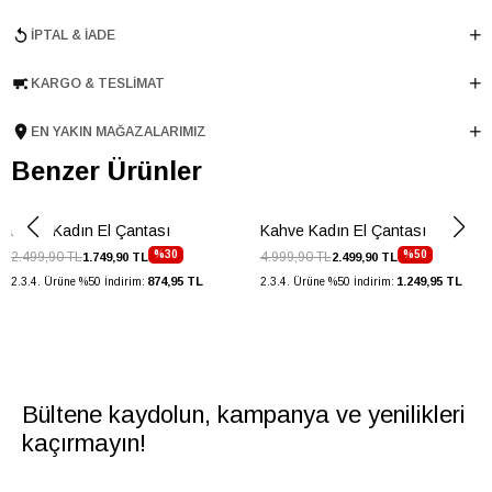
Cinsiyet
KADIN
İPTAL & İADE
Ana Malzeme
Poliüretan
Astar Malzemesi
Tekstil
KARGO & TESLIMAT
Ürün Cinsi
Mini Çanta
Menşei
TURKIYE
EN YAKIN MAĞAZALARIMIZ
Ürün Grubu
CANTA
Benzer Ürünler
İnternet Kategorisi
Mini Çanta
Lame Kadın El Çantası
Kahve Kadın El Çantası
%30
%50
2.499,90 TL
4.999,90 TL
1.749,90 TL
2.499,90 TL
874,95 TL
1.249,95 TL
2.3.4. Ürüne %50 İndirim:
2.3.4. Ürüne %50 İndirim:
Bültene kaydolun, kampanya ve yenilikleri
kaçırmayın!