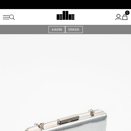
Büyük Yaz İndirimi Başladı!
Kargo Ücretsiz!
0
KADIN
ERKEK