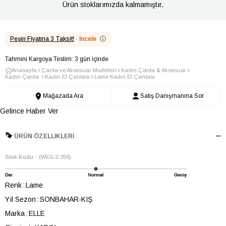
Ürün stoklarımızda kalmamıştır.
Peşin Fiyatına 3 Taksit!
·
İncele
ⓘ
Tahmini Kargoya Teslim: 3 gün içinde
Anasayfa
Çanta ve Aksesuar Modelleri
Kadın Çanta & Aksesuar
Kadın Çanta
Kadın El Çantası
Lame Kadın El Çantası
Mağazada Ara
Satış Danışmanına Sor
Gelince Haber Ver
ÜRÜN ÖZELLIKLERI
Stok Kodu
(WES-2-356)
Renk
Lame
Yıl Sezon
SONBAHAR-KIŞ
Marka
ELLE