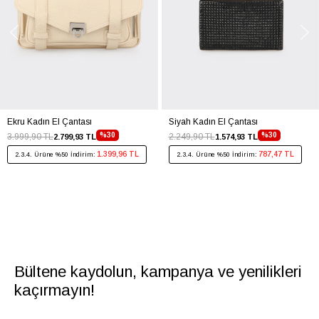
Ekru Kadın El Çantası
Siyah Kadın El Çantası
%30
%30
3.999,90 TL
2.249,90 TL
2.799,93 TL
1.574,93 TL
1.399,96 TL
787,47 TL
2.3.4. Ürüne %50 İndirim:
2.3.4. Ürüne %50 İndirim:
Bültene kaydolun, kampanya ve yenilikleri
kaçırmayın!