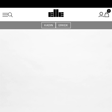
Büyük Yaz İndirimi Başladı!
Kargo Ücretsiz!
0
KADIN
ERKEK