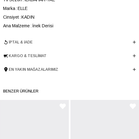
Marka
ELLE
Cinsiyet
KADIN
Ana Malzeme
İnek Derisi
Astar Malzemesi
İnek Derisi
İPTAL & İADE
Topuk Boyu
3 cm
Taban Malzemesi
Termolight
KARGO & TESLIMAT
Ürün Cinsi
Düz
Tema
Metallic
EN YAKIN MAĞAZALARIMIZ
Taban Yüksekliği
3 cm
Menşei
TURKIYE
BENZER ÜRÜNLER
Ürün Grubu
AYAKKABI