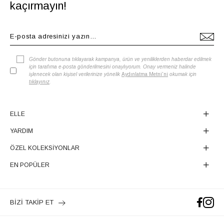
kaçırmayın!
Gönder butonuna tıklayarak kampanya, ürün ve yeniliklerden haberdar edilmek
için tarafıma e-posta gönderilmesini onaylıyorum. Onay vermeniz halinde
işlenecek olan kişisel verilerinize yönelik
Aydınlatma Metni'ni
okumak için
tıklayınız
.
ELLE
YARDIM
ÖZEL KOLEKSİYONLAR
EN POPÜLER
BİZİ TAKİP ET