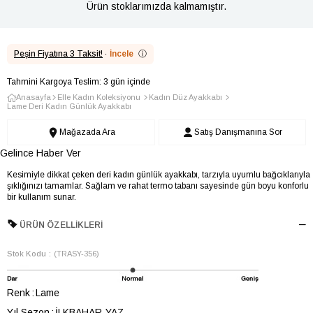
Ürün stoklarımızda kalmamıştır.
Peşin Fiyatına 3 Taksit!
·
İncele
ⓘ
Tahmini Kargoya Teslim: 3 gün içinde
Anasayfa
Elle Kadın Koleksiyonu
Kadın Düz Ayakkabı
Lame Deri Kadın Günlük Ayakkabı
Mağazada Ara
Satış Danışmanına Sor
Gelince Haber Ver
Kesimiyle dikkat çeken deri kadın günlük ayakkabı, tarzıyla uyumlu bağcıklarıyla
şıklığınızı tamamlar. Sağlam ve rahat termo tabanı sayesinde gün boyu konforlu
bir kullanım sunar.
ÜRÜN ÖZELLIKLERI
Stok Kodu
(TRASY-356)
Renk
Lame
Yıl Sezon
İLKBAHAR-YAZ