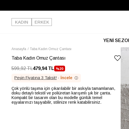
KADIN
ERKEK
YENİ SEZO
Anasayfa
Taba Kadın Omuz Çantası
Taba Kadın Omuz Çantası
599,92 TL
479,94 TL
%
20
İNDIRIM
Peşin Fiyatına 3 Taksit!
·
İncele
ⓘ
Çok yönlü taşıma için çıkarılabilir bir askıyla tamamlanan,
doku detaylı tekstil ve poliüretan karışımlı şık bir çanta.
Kompakt bir tasarım olan bu modelle günlük temel
eşyalarınızı taşıyabilir, stilinize renk katabilirsiniz.