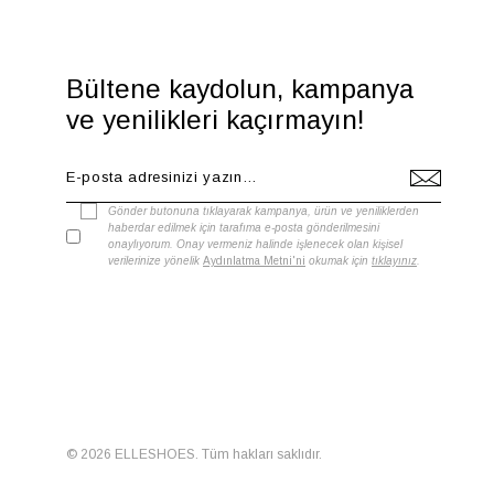
İnternet Kategorisi
Omuz Çantası
Bültene kaydolun, kampanya
ve yenilikleri kaçırmayın!
Gönder butonuna tıklayarak kampanya, ürün ve yeniliklerden
haberdar edilmek için tarafıma e-posta gönderilmesini
onaylıyorum. Onay vermeniz halinde işlenecek olan kişisel
verilerinize yönelik
Aydınlatma Metni'ni
okumak için
tıklayınız
.
© 2026 ELLESHOES. Tüm hakları saklıdır.