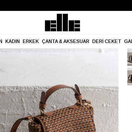
Büyük Yaz İndirimi Başladı!
Kargo Ücretsiz!
N
KADIN
ERKEK
ÇANTA & AKSESUAR
DERİ CEKET
GA