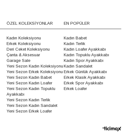
ÖZEL KOLEKSİYONLAR
EN POPÜLER
Kadın Koleksiyonu
Kadın Babet
Erkek Koleksiyonu
Kadın Terlik
Deri Ceket Koleksiyonu
Kadın Loafer Ayakkabı
Çanta & Aksesuar
Kadın Topuklu Ayakkabı
Garage Sale
Kadın Spor Ayakkabı
Yeni Sezon Kadın Koleksiyonu
Kadın Sandalet
Yeni Sezon Erkek Koleksiyonu
Erkek Günlük Ayakkabı
Yeni Sezon Kadın Babet
Erkek Klasik Ayakkabı
Yeni Sezon Kadın Loafer
Erkek Spor Ayakkabı
Yeni Sezon Kadın Topuklu
Erkek Loafer
Ayakkabı
Yeni Sezon Kadın Terlik
Yeni Sezon Kadın Sandalet
Yeni Sezon Erkek Loafer