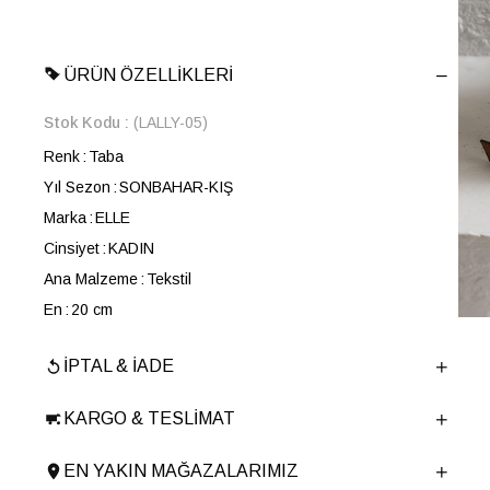
ÜRÜN ÖZELLIKLERI
Stok Kodu
(LALLY-05)
Renk
Taba
Yıl Sezon
SONBAHAR-KIŞ
Marka
ELLE
Cinsiyet
KADIN
Ana Malzeme
Tekstil
En
20 cm
Boy
18 cm
İPTAL & İADE
Derinlik
9 cm
Ürün Cinsi
El Çantası
KARGO & TESLIMAT
Menşei
TURKIYE
Ürün Grubu
CANTA
EN YAKIN MAĞAZALARIMIZ