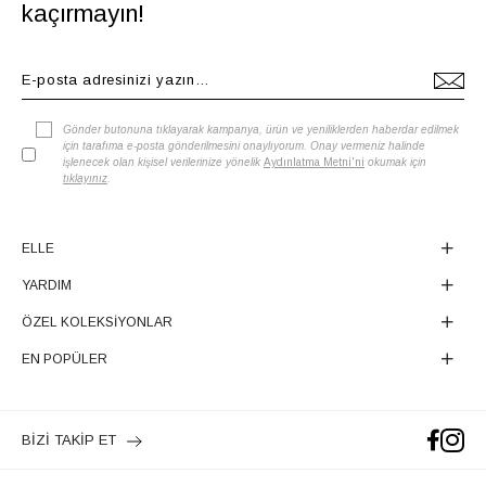
kaçırmayın!
Gönder butonuna tıklayarak kampanya, ürün ve yeniliklerden haberdar edilmek
için tarafıma e-posta gönderilmesini onaylıyorum. Onay vermeniz halinde
işlenecek olan kişisel verilerinize yönelik
Aydınlatma Metni'ni
okumak için
tıklayınız
.
ELLE
YARDIM
ÖZEL KOLEKSİYONLAR
EN POPÜLER
BİZİ TAKİP ET