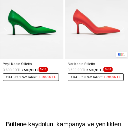
1
Yeşil Kadın Stiletto
Nar Kadın Stiletto
%30
%30
3.699,90 TL
3.699,90 TL
2.589,93 TL
2.589,93 TL
1.294,96 TL
1.294,96 TL
2.3.4. Ürüne %50 İndirim:
2.3.4. Ürüne %50 İndirim:
Bültene kaydolun, kampanya ve yenilikleri