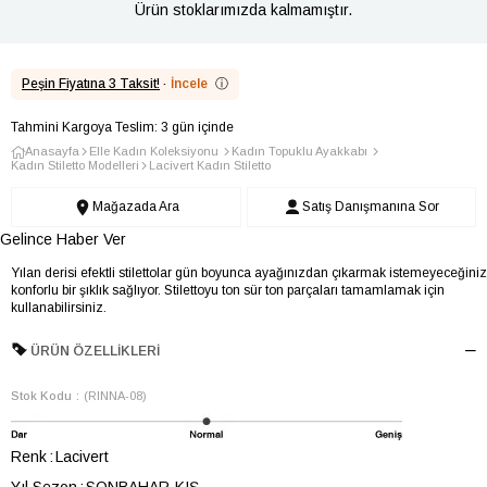
Ürün stoklarımızda kalmamıştır.
Peşin Fiyatına 3 Taksit!
·
İncele
ⓘ
Tahmini Kargoya Teslim: 3 gün içinde
Anasayfa
Elle Kadın Koleksiyonu
Kadın Topuklu Ayakkabı
Kadın Stiletto Modelleri
Lacivert Kadın Stiletto
Mağazada Ara
Satış Danışmanına Sor
Gelince Haber Ver
Yılan derisi efektli stilettolar gün boyunca ayağınızdan çıkarmak istemeyeceğiniz
konforlu bir şıklık sağlıyor. Stilettoyu ton sür ton parçaları tamamlamak için
kullanabilirsiniz.
ÜRÜN ÖZELLIKLERI
Stok Kodu
(RINNA-08)
Renk
Lacivert
Yıl Sezon
SONBAHAR-KIŞ