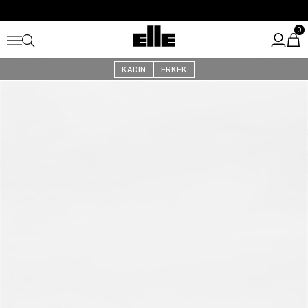
Büyük Yaz İndirimi Başladı!
Kargo Ücretsiz!
0
KADIN
ERKEK