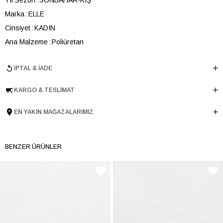
Marka
ELLE
Cinsiyet
KADIN
Ana Malzeme
Poliüretan
Astar Malzemesi
Poliüretan-Keçi Derisi
İPTAL & İADE
Topuk Boyu
6 cm
Taban Malzemesi
Microlight
KARGO & TESLIMAT
Ürün Cinsi
Stıletto
Tema
Exotic
EN YAKIN MAĞAZALARIMIZ
Menşei
TURKIYE
Ürün Grubu
AYAKKABI
BENZER ÜRÜNLER