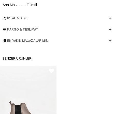
Ana Malzeme
Tekstil
Astar Malzemesi
Tekstil
İPTAL & İADE
Topuk Boyu
3.5 cm
Taban Malzemesi
Poliüretan
KARGO & TESLIMAT
Ürün Cinsi
Retro
Taban Yüksekliği
3.5 cm
EN YAKIN MAĞAZALARIMIZ
Menşei
TURKIYE
Ürün Grubu
AYAKKABI
BENZER ÜRÜNLER