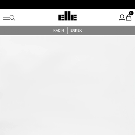
Büyük Yaz İndirimi Başladı!
Kargo Ücretsiz!
0
KADIN
ERKEK