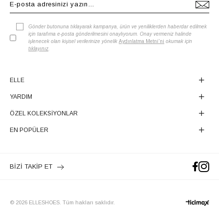
Gönder butonuna tıklayarak kampanya, ürün ve yeniliklerden haberdar edilmek
için tarafıma e-posta gönderilmesini onaylıyorum. Onay vermeniz halinde
işlenecek olan kişisel verilerinize yönelik
Aydınlatma Metni'ni
okumak için
tıklayınız
.
ELLE
YARDIM
ÖZEL KOLEKSİYONLAR
EN POPÜLER
BİZİ TAKİP ET
© 2026 ELLESHOES. Tüm hakları saklıdır.