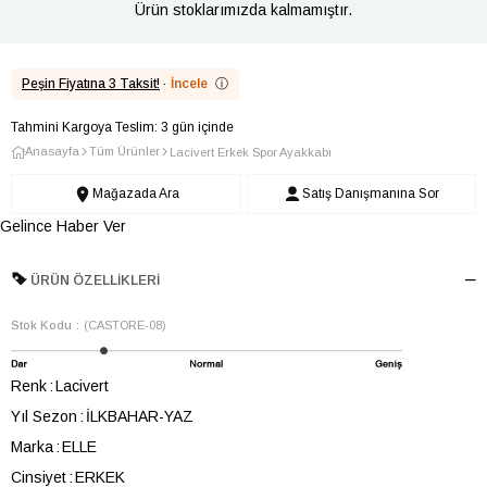
Ürün stoklarımızda kalmamıştır.
Peşin Fiyatına 3 Taksit!
·
İncele
ⓘ
Tahmini Kargoya Teslim: 3 gün içinde
Anasayfa
Tüm Ürünler
Lacivert Erkek Spor Ayakkabı
Mağazada Ara
Satış Danışmanına Sor
Gelince Haber Ver
ÜRÜN ÖZELLIKLERI
Stok Kodu
(CASTORE-08)
Renk
Lacivert
Yıl Sezon
İLKBAHAR-YAZ
Marka
ELLE
Cinsiyet
ERKEK